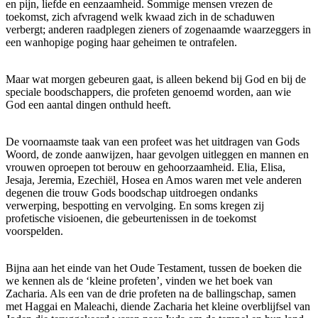
en pijn, liefde en eenzaamheid. Sommige mensen vrezen de
toekomst, zich afvragend welk kwaad zich in de schaduwen
verbergt; anderen raadplegen zieners of zogenaamde waarzeggers in
een wanhopige poging haar geheimen te ontrafelen.
Maar wat morgen gebeuren gaat, is alleen bekend bij God en bij de
speciale boodschappers, die profeten genoemd worden, aan wie
God een aantal dingen onthuld heeft.
De voornaamste taak van een profeet was het uitdragen van Gods
Woord, de zonde aanwijzen, haar gevolgen uitleggen en mannen en
vrouwen oproepen tot berouw en gehoorzaamheid. Elia, Elisa,
Jesaja, Jeremia, Ezechiël, Hosea en Amos waren met vele anderen
degenen die trouw Gods boodschap uitdroegen ondanks
verwerping, bespotting en vervolging. En soms kregen zij
profetische visioenen, die gebeurtenissen in de toekomst
voorspelden.
Bijna aan het einde van het Oude Testament, tussen de boeken die
we kennen als de ‘kleine profeten’, vinden we het boek van
Zacharia. Als een van de drie profeten na de ballingschap, samen
met Haggai en Maleachi, diende Zacharia het kleine overblijfsel van