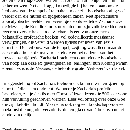
Joden die teruggekeerd waren naar Juda om de tempel en hun land
te herbouwen. Net als Haggai moedigde hij het volk aan om de
herbouw van de tempel af te maken, maar zijn boodschap ging veel
verder dan die muren en tijdgebonden zaken. Met spectaculaire
apocalyptische beelden en levendige details vertelde Zacharia over
de Messias, de Ene die God zou zenden om zijn volk te redden en te
regeren over de hele aarde. Zacharia is een van onze meest
belangrijke profetische boeken, vol gedetailleerde messiaanse
verwijzingen, die vervuld werden tijdens het leven van Jezus
Christus. De herbouw van de tempel, zegt hij, was alleen maar de
eerste akte in het drama van het einde en het naderen van het
messiaanse tijdperk. Zacharia bracht een opwindende boodschap
van hoop aan deze ex-gevangenen en -ballingen: hun Koning kwam
eraan! Jezus is de Messias, de beloofde grote ‘Verlosser’ van Israël.
In tegenstelling tot Zacharia’s toehoorders kunnen wij terugzien op
Christus’ dienst en opdracht. Wanneer je Zacharia’s profetie
bestudeert, zul je details over Christus’ leven lezen die 500 jaar voor
hun vervulling geschreven werden. Lees vol ontzag over onze God
die zijn beloften houdt. Maar er is ook nog een boodschap voor een
toekomst die nog niet vervuld is: de terugkeer van Christus aan het
einde van de tijd.
Denk daarom wanneer je Zacharia leest aan de betekenis van deze