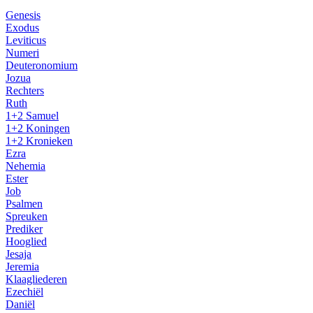
Genesis
Exodus
Leviticus
Numeri
Deuteronomium
Jozua
Rechters
Ruth
1+2 Samuel
1+2 Koningen
1+2 Kronieken
Ezra
Nehemia
Ester
Job
Psalmen
Spreuken
Prediker
Hooglied
Jesaja
Jeremia
Klaagliederen
Ezechiël
Daniël