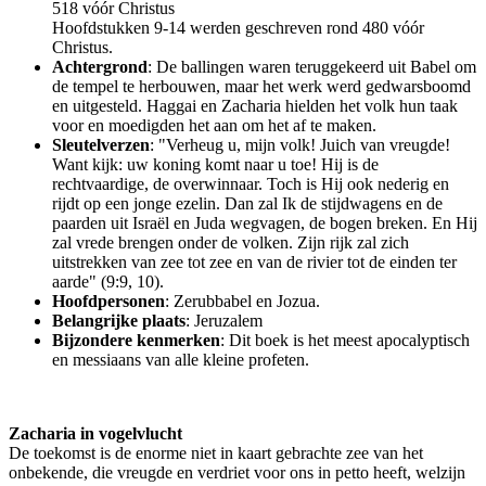
518 vóór Christus
Hoofdstukken 9-14 werden geschreven rond 480 vóór
Christus.
Achtergrond
: De ballingen waren teruggekeerd uit Babel om
de tempel te herbouwen, maar het werk werd gedwarsboomd
en uitgesteld. Haggai en Zacharia hielden het volk hun taak
voor en moedigden het aan om het af te maken.
Sleutelverzen
: "Verheug u, mijn volk! Juich van vreugde!
Want kijk: uw koning komt naar u toe! Hij is de
rechtvaardige, de overwinnaar. Toch is Hij ook nederig en
rijdt op een jonge ezelin. Dan zal Ik de stijdwagens en de
paarden uit Israël en Juda wegvagen, de bogen breken. En Hij
zal vrede brengen onder de volken. Zijn rijk zal zich
uitstrekken van zee tot zee en van de rivier tot de einden ter
aarde" (9:9, 10).
Hoofdpersonen
: Zerubbabel en Jozua.
Belangrijke plaats
: Jeruzalem
Bijzondere kenmerken
: Dit boek is het meest apocalyptisch
en messiaans van alle kleine profeten.
Zacharia in vogelvlucht
De toekomst is de enorme niet in kaart gebrachte zee van het
onbekende, die vreugde en verdriet voor ons in petto heeft, welzijn