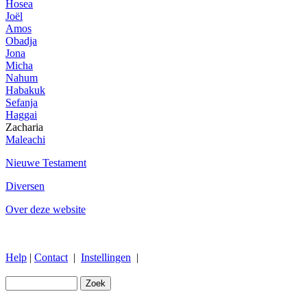
Hosea
Joël
Amos
Obadja
Jona
Micha
Nahum
Habakuk
Sefanja
Haggai
Zacharia
Maleachi
Nieuwe Testament
Diversen
Over deze website
Help
|
Contact
|
Instellingen
|