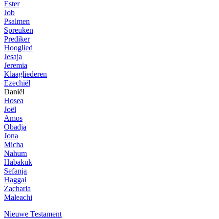
Ester
Job
Psalmen
Spreuken
Prediker
Hooglied
Jesaja
Jeremia
Klaagliederen
Ezechiël
Daniël
Hosea
Joël
Amos
Obadja
Jona
Micha
Nahum
Habakuk
Sefanja
Haggai
Zacharia
Maleachi
Nieuwe Testament