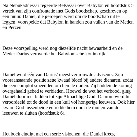
Na Nebukadnessar regeerde Belsassar over Babylon en hoofdstuk 5
vertelt van zijn confrontatie met Gods boodschap, geschreven op
een muur. Daniël, die geroepen werd om de boodschap uit te
leggen, voorspelde dat Babylon in handen zou vallen van de Meden
en Perzen.
Deze voorspelling werd nog diezelfde nacht bewaarheid en de
Meder Darius veroverde het Babylonische koninkrijk.
Daniël werd één van Darius’ meest vertrouwde adviseurs. Zijn
vooraanstaande positie zette kwaad bloed bij andere dienaren, zodat
die een complot smeedden om hem te doden. Zij hadden de koning
overgehaald gebed te verbieden. Hoewel de wet het verbood, ging
Daniël door met bidden tot zijn Almachtige God. Daarom werd hij
veroordeeld tot de dood in een kuil vol hongerige leeuwen. Ook hier
kwam God tussenbeide en redde hem door de muilen van de
leeuwen te sluiten (hoofdstuk 6).
Het boek eindigt met een serie visioenen, die Daniël kreeg