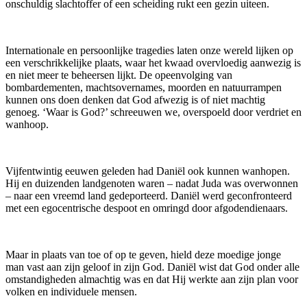
onschuldig slachtoffer of een scheiding rukt een gezin uiteen.
Internationale en persoonlijke tragedies laten onze wereld lijken op
een verschrikkelijke plaats, waar het kwaad overvloedig aanwezig is
en niet meer te beheersen lijkt. De opeenvolging van
bombardementen, machtsovernames, moorden en natuurrampen
kunnen ons doen denken dat God afwezig is of niet machtig
genoeg. ‘Waar is God?’ schreeuwen we, overspoeld door verdriet en
wanhoop.
Vijfentwintig eeuwen geleden had Daniël ook kunnen wanhopen.
Hij en duizenden landgenoten waren – nadat Juda was overwonnen
– naar een vreemd land gedeporteerd. Daniël werd geconfronteerd
met een egocentrische despoot en omringd door afgodendienaars.
Maar in plaats van toe of op te geven, hield deze moedige jonge
man vast aan zijn geloof in zijn God. Daniël wist dat God onder alle
omstandigheden almachtig was en dat Hij werkte aan zijn plan voor
volken en individuele mensen.