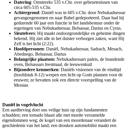
Datering
: Omstreeks 535 v.Chr. over gebeurtenissen van
circa 605-535 v.Chr.
Achtergrond
: Daniël was in 605 v.Chr. door Nebukadnessar
gevangengenomen en naar Babel gedeporteerd. Daar had hij
gedurende 60 jaar een functie in het landsbestuur onder de
regeringen van Nebukadnessar, Belsassar, Darius en Cyrus.
Sleutelvers
: Hij maakt ondoorgrondelijke en geheime dingen
bekend. Hij ziet alle in het duister verborgen zaken, want Hij
Zelf is het licht (2:22).
Hoofdpersonen
: Daniël, Nebukadnessar, Sadrach, Mesach,
Abednego, Belsassar, Darius
Belangrijke plaatsen:
Nebukadnessars paleis, de brandende
oven, Belsassars feestmaal, de leeuwenkuil
Bijzondere kenmerken
: Daniëls visioenen van de eindtijd
(hoofdstuk 8-12) werpen een licht op Gods plannen voor de
eeuwen; ze bevatten ook een directe voorspelling van de
Messias
Daniël in vogelvlucht
Een aardbeving doet ons veilige huis op zijn fundamenten
schudden; een tornado blaast alle met moeite verzamelde
eigendommen weg; de kogel van een moordenaar verandert de
geschiedenis van het land; een dronken automobilist maakt een