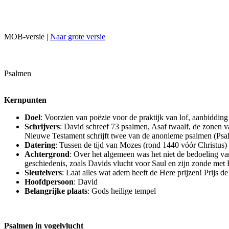
MOB-versie |
Naar grote versie
Psalmen
Kernpunten
Doel
: Voorzien van poëzie voor de praktijk van lof, aanbidding
Schrijvers
: David schreef 73 psalmen, Asaf twaalf, de zonen
Nieuwe Testament schrijft twee van de anonieme psalmen (Psal
Datering
: Tussen de tijd van Mozes (rond 1440 vóór Christus)
Achtergrond
: Over het algemeen was het niet de bedoeling va
geschiedenis, zoals Davids vlucht voor Saul en zijn zonde met 
Sleutelvers
: Laat alles wat adem heeft de Here prijzen! Prijs d
Hoofdpersoon
: David
Belangrijke plaats
: Gods heilige tempel
Psalmen in vogelvlucht