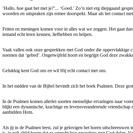
‘Hallo, hoe gaat het met je?’... ‘Goed.’ Zo’n niet erg diepgaand gesprek
woorden en uitspraken zijn ermee doorspekt. Maar als het contact niet
Feiten en meningen komen voor in alles wat we zeggen. Het gaat dan 
iemand echt leren kennen, liefhebben en helpen.
Vaak vallen ook onze gesprekken met God onder die oppervlakkige co
noemen dat ‘gebed’. Ongetwijfeld hoort en begrijpt God deze zwakke 
Gelukkig kent God ons en wil Hij echt contact met ons.
In het midden van de Bijbel bevindt zich het boek Psalmen. Deze grot
In de Psalmen komen allerlei soorten menselijke ervaringen naar voren
blijkt een dynamische, krachtige en levensveranderende vriendschap m
aanbidden Hem.
Als jij in de Psalmen leest, zul je gelovigen het horen uitschreeuw
is, je zult altijd horen dat ze oprecht hun gevoelens met God delen