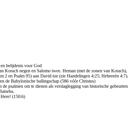
 en belijdenis voor God
 van Korach negen en Salomo twee. Heman (met de zonen van Korach), 
m 2 en Psalm 95) aan David toe (zie Handelingen 4:25; Hebreeën 4:7)
 en de Babylonische ballingschap (586 vóór Christus)
n de psalmen om te dienen als verslaglegging van historische gebeurten
Batseba.
e Here! (150:6)