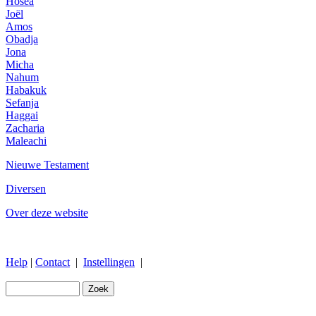
Hosea
Joël
Amos
Obadja
Jona
Micha
Nahum
Habakuk
Sefanja
Haggai
Zacharia
Maleachi
Nieuwe Testament
Diversen
Over deze website
Help
|
Contact
|
Instellingen
|