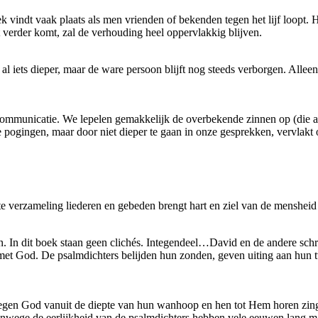
 vindt vaak plaats als men vrienden of bekenden tegen het lijf loopt. Het
 verder komt, zal de verhouding heel oppervlakkig blijven.
al iets dieper, maar de ware persoon blijft nog steeds verborgen. Alle
mmunicatie. We lepelen gemakkelijk de overbekende zinnen op (die al
pogingen, maar door niet dieper te gaan in onze gesprekken, vervlakt 
e verzameling liederen en gebeden brengt hart en ziel van de mensheid 
. In dit boek staan geen clichés. Integendeel…David en de andere schri
et God. De psalmdichters belijden hun zonden, geven uiting aan hun tw
en tegen God vanuit de diepte van hun wanhoop en hen tot Hem horen zi
. Vanwege de eerlijkheid van de psalmdichters hebben vele eeuwen lan