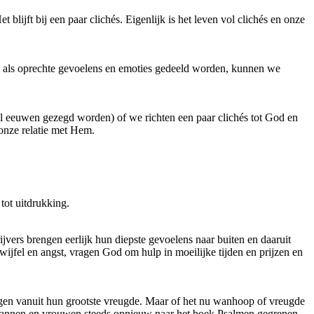
 blijft bij een paar clichés. Eigenlijk is het leven vol clichés en onze
en als oprechte gevoelens en emoties gedeeld worden, kunnen we
 eeuwen gezegd worden) of we richten een paar clichés tot God en
onze relatie met Hem.
tot uitdrukking.
jvers brengen eerlijk hun diepste gevoelens naar buiten en daaruit
ijfel en angst, vragen God om hulp in moeilijke tijden en prijzen en
ngen vanuit hun grootste vreugde. Maar of het nu wanhoop of vreugde
g mannen en vrouwen steeds opnieuw naar het boek Psalmen gegrepen