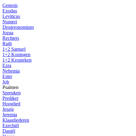
Genesis
Exodus
Leviticus
Numeri
Deuteronomium
Jozua
Rechters
Ruth
1+2 Samuel
1+2 Koningen
1+2 Kronieken
Ezra
Nehemia
Ester
Job
Psalmen
Spreuken
Prediker
Hooglied
Jesaja
Jeremia
Klaagliederen
Ezechiël
Daniël