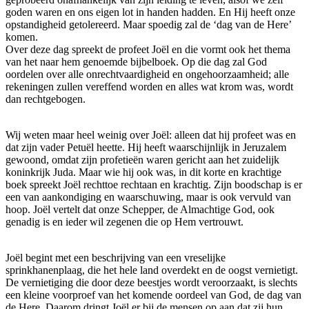
goden waren en ons eigen lot in handen hadden. En Hij heeft onze
opstandigheid getolereerd. Maar spoedig zal de ‘dag van de Here’
komen.
Over deze dag spreekt de profeet Joël en die vormt ook het thema
van het naar hem genoemde bijbelboek. Op die dag zal God
oordelen over alle onrechtvaardigheid en ongehoorzaamheid; alle
rekeningen zullen vereffend worden en alles wat krom was, wordt
dan rechtgebogen.
Wij weten maar heel weinig over Joël: alleen dat hij profeet was en
dat zijn vader Petuël heette. Hij heeft waarschijnlijk in Jeruzalem
gewoond, omdat zijn profetieën waren gericht aan het zuidelijk
koninkrijk Juda. Maar wie hij ook was, in dit korte en krachtige
boek spreekt Joël rechttoe rechtaan en krachtig. Zijn boodschap is er
een van aankondiging en waarschuwing, maar is ook vervuld van
hoop. Joël vertelt dat onze Schepper, de Almachtige God, ook
genadig is en ieder wil zegenen die op Hem vertrouwt.
Joël begint met een beschrijving van een vreselijke
sprinkhanenplaag, die het hele land overdekt en de oogst vernietigt.
De vernietiging die door deze beestjes wordt veroorzaakt, is slechts
een kleine voorproef van het komende oordeel van God, de dag van
de Here. Daarom dringt Joël er bij de mensen op aan dat zij hun