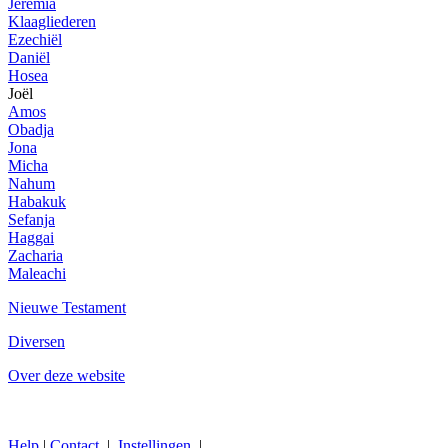
Jeremia
Klaagliederen
Ezechiël
Daniël
Hosea
Joël
Amos
Obadja
Jona
Micha
Nahum
Habakuk
Sefanja
Haggai
Zacharia
Maleachi
Nieuwe Testament
Diversen
Over deze website
Help
|
Contact
|
Instellingen
|