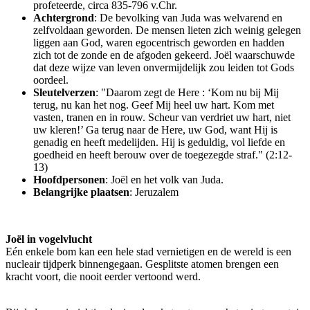
profeteerde, circa 835-796 v.Chr.
Achtergrond
: De bevolking van Juda was welvarend en
zelfvoldaan geworden. De mensen lieten zich weinig gelegen
liggen aan God, waren egocentrisch geworden en hadden
zich tot de zonde en de afgoden gekeerd. Joël waarschuwde
dat deze wijze van leven onvermijdelijk zou leiden tot Gods
oordeel.
Sleutelverzen
: "Daarom zegt de Here : ‘Kom nu bij Mij
terug, nu kan het nog. Geef Mij heel uw hart. Kom met
vasten, tranen en in rouw. Scheur van verdriet uw hart, niet
uw kleren!’ Ga terug naar de Here, uw God, want Hij is
genadig en heeft medelijden. Hij is geduldig, vol liefde en
goedheid en heeft berouw over de toegezegde straf." (2:12-
13)
Hoofdpersonen
: Joël en het volk van Juda.
Belangrijke plaatsen
: Jeruzalem
Joël in vogelvlucht
Eén enkele bom kan een hele stad vernietigen en de wereld is een
nucleair tijdperk binnengegaan. Gesplitste atomen brengen een
kracht voort, die nooit eerder vertoond werd.