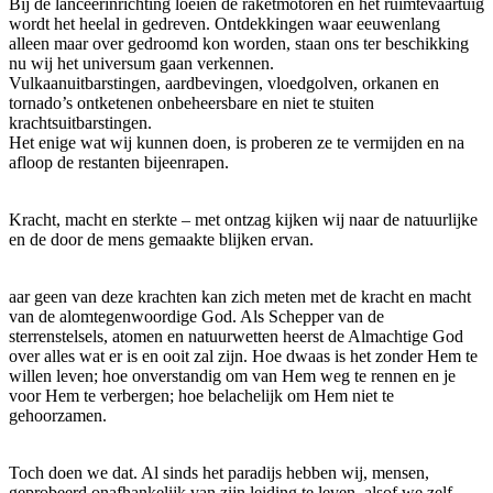
Bij de lanceerinrichting loeien de raketmotoren en het ruimtevaartuig
wordt het heelal in gedreven. Ontdekkingen waar eeuwenlang
alleen maar over gedroomd kon worden, staan ons ter beschikking
nu wij het universum gaan verkennen.
Vulkaanuitbarstingen, aardbevingen, vloedgolven, orkanen en
tornado’s ontketenen onbeheersbare en niet te stuiten
krachtsuitbarstingen.
Het enige wat wij kunnen doen, is proberen ze te vermijden en na
afloop de restanten bijeenrapen.
Kracht, macht en sterkte – met ontzag kijken wij naar de natuurlijke
en de door de mens gemaakte blijken ervan.
aar geen van deze krachten kan zich meten met de kracht en macht
van de alomtegenwoordige God. Als Schepper van de
sterrenstelsels, atomen en natuurwetten heerst de Almachtige God
over alles wat er is en ooit zal zijn. Hoe dwaas is het zonder Hem te
willen leven; hoe onverstandig om van Hem weg te rennen en je
voor Hem te verbergen; hoe belachelijk om Hem niet te
gehoorzamen.
Toch doen we dat. Al sinds het paradijs hebben wij, mensen,
geprobeerd onafhankelijk van zijn leiding te leven, alsof we zelf