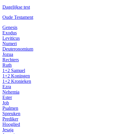
Dagelijkse test
Oude Testament
Genesis
Exodus
Leviticus
Numeri
Deuteronomium
Jozua
Rechters
Ruth
1+2 Samuel
1+2 Koningen
1+2 Kronieken
Ezra
Nehemia
Ester
Job
Psalmen
Spreuken
Prediker
Hooglied
Jesaja