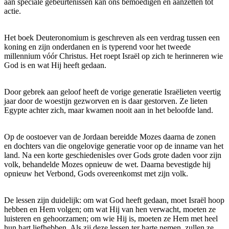
aan speciale gebeurtenissen kan ons bemoedigen en aanzetten tot
actie.
Het boek Deuteronomium is geschreven als een verdrag tussen een
koning en zijn onderdanen en is typerend voor het tweede
millennium vóór Christus. Het roept Israël op zich te herinneren wie
God is en wat Hij heeft gedaan.
Door gebrek aan geloof heeft de vorige generatie Israëlieten veertig
jaar door de woestijn gezworven en is daar gestorven. Ze lieten
Egypte achter zich, maar kwamen nooit aan in het beloofde land.
Op de oostoever van de Jordaan bereidde Mozes daarna de zonen
en dochters van die ongelovige generatie voor op de inname van het
land. Na een korte geschiedenisles over Gods grote daden voor zijn
volk, behandelde Mozes opnieuw de wet. Daarna bevestigde hij
opnieuw het Verbond, Gods overeenkomst met zijn volk.
De lessen zijn duidelijk: om wat God heeft gedaan, moet Israël hoop
hebben en Hem volgen; om wat Hij van hen verwacht, moeten ze
luisteren en gehoorzamen; om wie Hij is, moeten ze Hem met heel
hun hart liefhebben. Als zij deze lessen ter harte nemen, zullen ze