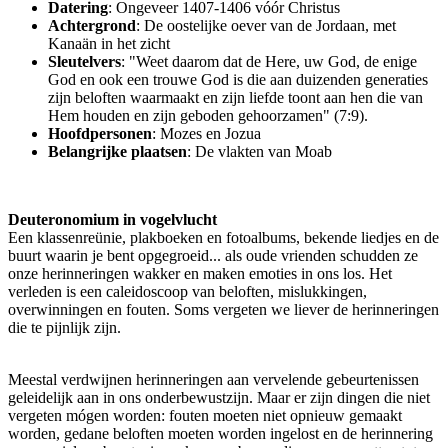
Datering
: Ongeveer 1407-1406 vóór Christus
Achtergrond
: De oostelijke oever van de Jordaan, met
Kanaän in het zicht
Sleutelvers
: "Weet daarom dat de Here, uw God, de enige
God en ook een trouwe God is die aan duizenden generaties
zijn beloften waarmaakt en zijn liefde toont aan hen die van
Hem houden en zijn geboden gehoorzamen" (7:9).
Hoofdpersonen
: Mozes en Jozua
Belangrijke plaatsen
: De vlakten van Moab
Deuteronomium in vogelvlucht
Een klassenreünie, plakboeken en fotoalbums, bekende liedjes en de
buurt waarin je bent opgegroeid... als oude vrienden schudden ze
onze herinneringen wakker en maken emoties in ons los. Het
verleden is een caleidoscoop van beloften, mislukkingen,
overwinningen en fouten. Soms vergeten we liever de herinneringen
die te pijnlijk zijn.
Meestal verdwijnen herinneringen aan vervelende gebeurtenissen
geleidelijk aan in ons onderbewustzijn. Maar er zijn dingen die niet
vergeten mógen worden: fouten moeten niet opnieuw gemaakt
worden, gedane beloften moeten worden ingelost en de herinnering