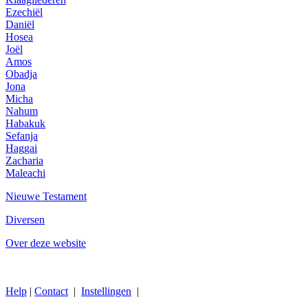
Ezechiël
Daniël
Hosea
Joël
Amos
Obadja
Jona
Micha
Nahum
Habakuk
Sefanja
Haggai
Zacharia
Maleachi
Nieuwe Testament
Diversen
Over deze website
Help
|
Contact
|
Instellingen
|