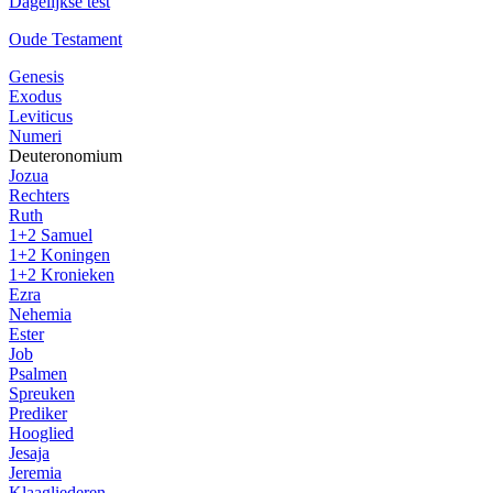
Dagelijkse test
Oude Testament
Genesis
Exodus
Leviticus
Numeri
Deuteronomium
Jozua
Rechters
Ruth
1+2 Samuel
1+2 Koningen
1+2 Kronieken
Ezra
Nehemia
Ester
Job
Psalmen
Spreuken
Prediker
Hooglied
Jesaja
Jeremia
Klaagliederen