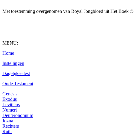
Met toestemming overgenomen van Royal Jongbloed uit Het Boek © 20
MENU:
Home
Instellingen
Dagelijkse test
Oude Testament
Genesis
Exodus
Leviticus
Numeri
Deuteronomium
Jozua
Rechters
Ruth