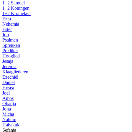
1+2 Samuel
1+2 Koningen
1+2 Kronieken
Ezra
Nehemia
Ester
Job
Psalmen
Spreuken
Prediker
Hooglied
Jesaja
Jeremia
Klaagliederen
Ezechiël
Daniël
Hosea
Joël
Amos
Obadja
Jona
Micha
Nahum
Habakuk
Sefanja