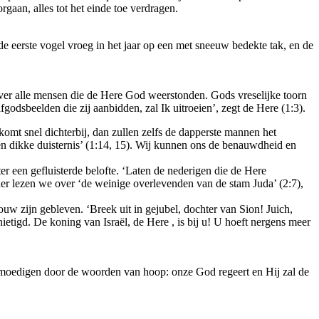
aan, alles tot het einde toe verdragen.
 de eerste vogel vroeg in het jaar op een met sneeuw bedekte tak, en de
t over alle mensen die de Here God weerstonden. Gods vreselijke toorn
godsbeelden die zij aanbidden, zal Ik uitroeien’, zegt de Here (1:3).
omt snel dichterbij, dan zullen zelfs de dapperste mannen het
n dikke duisternis’ (1:14, 15). Wij kunnen ons de benauwdheid en
er een gefluisterde belofte. ‘Laten de nederigen die de Here
r lezen we over ‘de weinige overlevenden van de stam Juda’ (2:7),
uw zijn gebleven. ‘Breek uit in gejubel, dochter van Sion! Juich,
etigd. De koning van Israël, de Here , is bij u! U hoeft nergens meer
e bemoedigen door de woorden van hoop: onze God regeert en Hij zal de