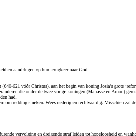
heid en aandringen op hun terugkeer naar God.
n (640-621 vóór Christus), aan het begin van koning Josia’s grote ‘refor
e veranderen die onder de twee vorige koningen (Manasse en Amon) gem
nden had.
m om redding smeken. Wees nederig en rechtvaardig. Misschien zal de 
urende vervolging en dreigende straf leiden tot hopeloosheid en wanho