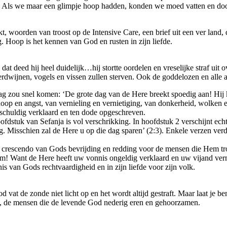
 Als we maar een glimpje hoop hadden, konden we moed vatten en doorg
t, woorden van troost op de Intensive Care, een brief uit een ver land,
g. Hoop is het kennen van God en rusten in zijn liefde.
dat deed hij heel duidelijk…hij stortte oordelen en vreselijke straf ui
rdwijnen, vogels en vissen zullen sterven. Ook de goddelozen en alle af
ag zou snel komen: ‘De grote dag van de Here breekt spoedig aan! Hij k
op en angst, van vernieling en vernietiging, van donkerheid, wolken e
 schuldig verklaard en ten dode opgeschreven.
fdstuk van Sefanja is vol verschrikking. In hoofdstuk 2 verschijnt echt
Misschien zal de Here u op die dag sparen’ (2:3). Enkele verzen verde
tig crescendo van Gods bevrijding en redding voor de mensen die Hem tro
em! Want de Here heeft uw vonnis ongeldig verklaard en uw vijand verni
nis van Gods rechtvaardigheid en in zijn liefde voor zijn volk.
God vat de zonde niet licht op en het wordt altijd gestraft. Maar laat j
ren, de mensen die de levende God nederig eren en gehoorzamen.