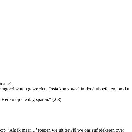
matie’.
eengoed waren geworden. Josia kon zoveel invloed uitoefenen, omdat
Here u op die dag sparen." (2:3)
op. ‘Als ik maar…’ roepen we uit terwijl we ons suf piekeren over