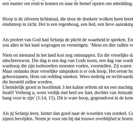
een manier om eruit te komen en naar de hemel opzien om uitredding.
Hoop is de zilveren lichtstraal, die door de donkere wolken heen breek
eindstreep in zicht. Het is een regenboog, een lied, een lieve aanrakin
Als profeet van God had Sefanja de plicht de waarheid te spreken. En 
zou alles in het land wegvagen en vernietigen. ‘Mens en dier zullen ve
Niets en niemand in het land kon nog ontsnappen. En die vreselijke d
uitschreeuwen. Die dag is een dag van Gods toorn, een dag van wanho
wanhoop die zijn toehoorders moesten voelen, voorstellen. Zij waren
Maar ondanks deze vreselijke uitspraken is er ook hoop. Het eerste hoo
gehoorzamen, Hem om redding smeken. Wees nederig en rechtvaardig. 
die hersteld zullen worden.
Uiteindelijk groeit in hoofdstuk 3 het kalme refrein uit tot een mach
Israël! Verheug u, wees vrolijk met heel uw hart, dochter van Jeruzal
bang voor te zijn’ (1:14, 15). Dit is ware hoop, gegrondvest in de ken
Als jij Sefanja leest, luister dan goed naar de woorden van oordeel. 
zijnen bevrijden. Neem je voor om bij dat trouwe overblijfsel te ho