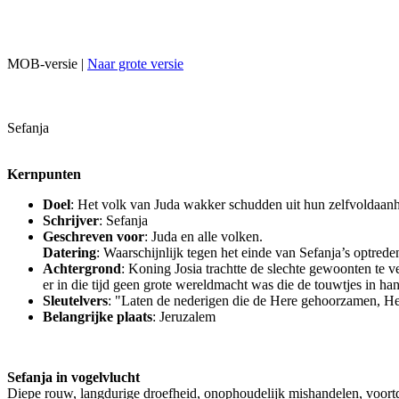
MOB-versie |
Naar grote versie
Sefanja
Kernpunten
Doel
: Het volk van Juda wakker schudden uit hun zelfvoldaan
Schrijver
: Sefanja
Geschreven voor
: Juda en alle volken.
Datering
: Waarschijnlijk tegen het einde van Sefanja’s optrede
Achtergrond
: Koning Josia trachtte de slechte gewoonten t
er in die tijd geen grote wereldmacht was die de touwtjes in ha
Sleutelvers
: "Laten de nederigen die de Here gehoorzamen, He
Belangrijke plaats
: Jeruzalem
Sefanja in vogelvlucht
Diepe rouw, langdurige droefheid, onophoudelijk mishandelen, voortd