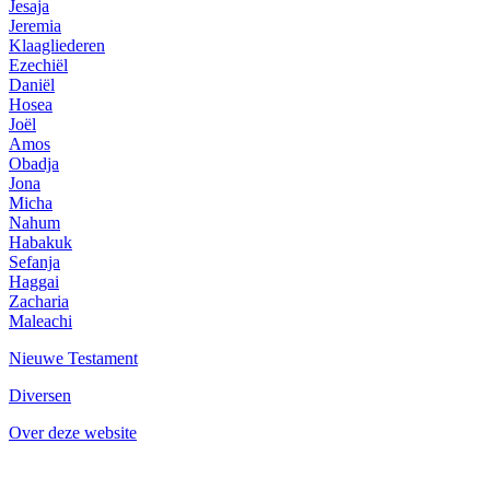
Jesaja
Jeremia
Klaagliederen
Ezechiël
Daniël
Hosea
Joël
Amos
Obadja
Jona
Micha
Nahum
Habakuk
Sefanja
Haggai
Zacharia
Maleachi
Nieuwe Testament
Diversen
Over deze website