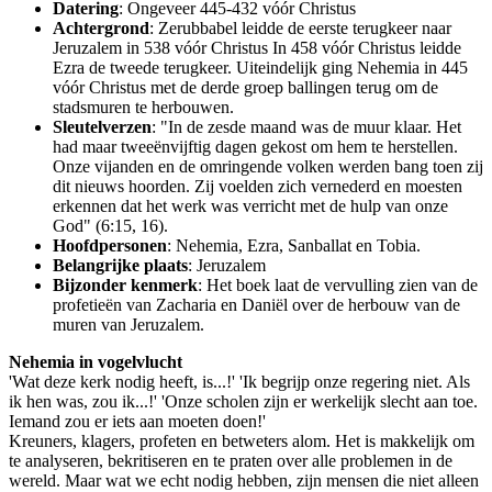
Datering
: Ongeveer 445-432 vóór Christus
Achtergrond
: Zerubbabel leidde de eerste terugkeer naar
Jeruzalem in 538 vóór Christus In 458 vóór Christus leidde
Ezra de tweede terugkeer. Uiteindelijk ging Nehemia in 445
vóór Christus met de derde groep ballingen terug om de
stadsmuren te herbouwen.
Sleutelverzen
: "In de zesde maand was de muur klaar. Het
had maar tweeënvijftig dagen gekost om hem te herstellen.
Onze vijanden en de omringende volken werden bang toen zij
dit nieuws hoorden. Zij voelden zich vernederd en moesten
erkennen dat het werk was verricht met de hulp van onze
God" (6:15, 16).
Hoofdpersonen
: Nehemia, Ezra, Sanballat en Tobia.
Belangrijke plaats
: Jeruzalem
Bijzonder kenmerk
: Het boek laat de vervulling zien van de
profetieën van Zacharia en Daniël over de herbouw van de
muren van Jeruzalem.
Nehemia in vogelvlucht
'Wat deze kerk nodig heeft, is...!' 'Ik begrijp onze regering niet. Als
ik hen was, zou ik...!' 'Onze scholen zijn er werkelijk slecht aan toe.
Iemand zou er iets aan moeten doen!'
Kreuners, klagers, profeten en betweters alom. Het is makkelijk om
te analyseren, bekritiseren en te praten over alle problemen in de
wereld. Maar wat we echt nodig hebben, zijn mensen die niet alleen