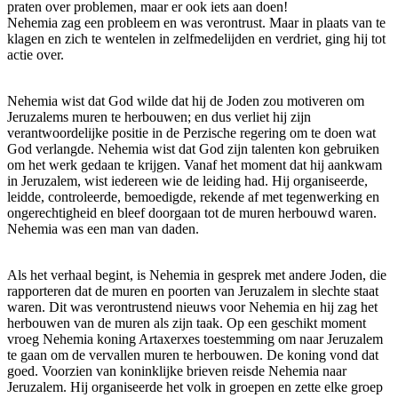
praten over problemen, maar er ook iets aan doen!
Nehemia zag een probleem en was verontrust. Maar in plaats van te
klagen en zich te wentelen in zelfmedelijden en verdriet, ging hij tot
actie over.
Nehemia wist dat God wilde dat hij de Joden zou motiveren om
Jeruzalems muren te herbouwen; en dus verliet hij zijn
verantwoordelijke positie in de Perzische regering om te doen wat
God verlangde. Nehemia wist dat God zijn talenten kon gebruiken
om het werk gedaan te krijgen. Vanaf het moment dat hij aankwam
in Jeruzalem, wist iedereen wie de leiding had. Hij organiseerde,
leidde, controleerde, bemoedigde, rekende af met tegenwerking en
ongerechtigheid en bleef doorgaan tot de muren herbouwd waren.
Nehemia was een man van daden.
Als het verhaal begint, is Nehemia in gesprek met andere Joden, die
rapporteren dat de muren en poorten van Jeruzalem in slechte staat
waren. Dit was verontrustend nieuws voor Nehemia en hij zag het
herbouwen van de muren als zijn taak. Op een geschikt moment
vroeg Nehemia koning Artaxerxes toestemming om naar Jeruzalem
te gaan om de vervallen muren te herbouwen. De koning vond dat
goed. Voorzien van koninklijke brieven reisde Nehemia naar
Jeruzalem. Hij organiseerde het volk in groepen en zette elke groep