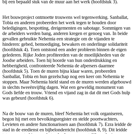
bij een bepaald stuk van de muur aan het werk (hoofdstuk 3).
Het bouwproject ontmoette trouwens wel tegenwerking. Sanballat,
Tobia en anderen probeerden het werk tegen te houden door
beledigingen, bespotting, dreigementen en sabotage. Sommigen van
de arbeiders werden bang, anderen kregen er genoeg van. In beide
gevallen gebruikte Nehemia een strategie om de vijanden te
hinderen: gebed, bemoediging, bewakers en onderlinge solidariteit
(hoofdstuk 4). Toen ontstond een ander probleem binnen de eigen
gelederen. Rijke Joden profiteerden van de moeilijkheden van de
Joodse arbeiders. Toen hij hoorde van hun onderdrukking en
hebberigheid, confronteerde Nehemia de afpersers daarmee
(hoofdstuk 5). Toen de muren bijna klaar waren, probeerden
Sanballat, Tobia en hun gezelschap nog een keer om Nehemia te
stoppen. Maar Nehemia hield stand en de muren werden afgebouwd
in slechts tweeënvijftig dagen. Wat een geweldig monument van
Gods liefde en trouw. Vriend en vijand zag in dat dit met Gods hulp
was gebeurd (hoofdstuk 6).
Na de bouw van de muren, bleef Nehemia het volk organiseren,
begon hij met een bevolkingsregister en stelde poortwachters,
Levieten en andere functionarissen aan (hoofdstuk 7). Ezra leidde de
stad in de eredienst en bijbelonderricht (hoofdstuk 8, 9). Dit leidde