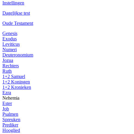
Instellingen
Dagelijkse test
Oude Testament
Genesis
Exodus
Leviticus
Numeri
Deuteronomium
Jozua
Rechters
Ruth
1+2 Samuel
1+2 Koningen
1+2 Kronieken
Ezra
Nehemia
Ester
Job
Psalmen
Spreuken
Prediker
Hooglied