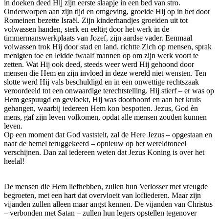
in doeken deed Hij zijn eerste slaapje in een bed van stro.
Onderworpen aan zijn tijd en omgeving, groeide Hij op in het door
Romeinen bezette Israël. Zijn kinderhandjes groeiden uit tot
volwassen handen, sterk en eeltig door het werk in de
timmermanswerkplaats van Jozef, zijn aardse vader. Eenmaal
volwassen trok Hij door stad en land, richtte Zich op mensen, sprak
menigten toe en leidde twaalf mannen op om zijn werk voort te
zetten. Wat Hij ook deed, steeds weer werd Hij gehoond door
mensen die Hem en zijn invloed in deze wereld niet wensten. Ten
slotte werd Hij vals beschuldigd en in een onwettige rechtszaak
veroordeeld tot een onwaardige terechtstelling. Hij stierf – er was op
Hem gespuugd en gevloekt, Hij was doorboord en aan het kruis
gehangen, waarbij iedereen Hem kon bespotten. Jezus, God èn
mens, gaf zijn leven volkomen, opdat alle mensen zouden kunnen
leven.
Op een moment dat God vaststelt, zal de Here Jezus – opgestaan en
naar de hemel teruggekeerd – opnieuw op het wereldtoneel
verschijnen. Dan zal iedereen weten dat Jezus Koning is over het
heelal!
De mensen die Hem liefhebben, zullen hun Verlosser met vreugde
begroeten, met een hart dat overvloeit van lofliederen. Maar zijn
vijanden zullen alleen maar angst kennen. De vijanden van Christus
– verbonden met Satan – zullen hun legers opstellen tegenover