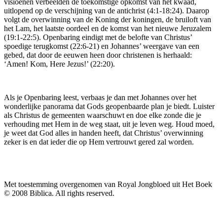
visioenen verbeelden de toekomstige opkomst van het kwaad,
uitlopend op de verschijning van de antichrist (4:1-18:24). Daarop
volgt de overwinning van de Koning der koningen, de bruiloft van
het Lam, het laatste oordeel en de komst van het nieuwe Jeruzalem
(19:1-22:5). Openbaring eindigt met de belofte van Christus’
spoedige terugkomst (22:6-21) en Johannes’ weergave van een
gebed, dat door de eeuwen heen door christenen is herhaald:
‘Amen! Kom, Here Jezus!’ (22:20).
Als je Openbaring leest, verbaas je dan met Johannes over het
wonderlijke panorama dat Gods geopenbaarde plan je biedt. Luister
als Christus de gemeenten waarschuwt en doe elke zonde die je
verhouding met Hem in de weg staat, uit je leven weg. Houd moed,
je weet dat God alles in handen heeft, dat Christus’ overwinning
zeker is en dat ieder die op Hem vertrouwt gered zal worden.
Met toestemming overgenomen van Royal Jongbloed uit Het Boek
© 2008 Biblica. All rights reserved.