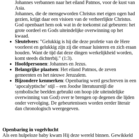
Johannes verbannen naar het eiland Patmos, voor de kust van
Asia.
Johannes, die de mensgeworden Christus met eigen ogen had
gezien, krijgt daar een visioen van de verheerlijkte Christus.
God openbaart hem ook wat in de toekomst zal gebeuren: het
grote oordeel en Gods uiteindelijke overwinning op het
kwaad.
Sleutelvers
: "Gelukkig is hij die deze profetie van de Here
voorleest en gelukkig zijn zij die ernaar luisteren en zich eraan
houden. Want de tijd dat deze dingen werkelijkheid worden,
komt steeds dichterbij." (1:3).
Hoofdpersonen
: Johannes en Jezus.
Belangrijke plaatsen
: Het eiland Patmos, de zeven
gemeenten en het nieuwe Jeruzalem.
Bijzondere kenmerken
: Openbaring werd geschreven in een
‘apocalyptische’ stijl – een Joodse literatuurstijl die
symbolische beelden gebruikt om hoop (de uiteindelijke
overwinning van God) over te brengen op degenen die lijden
onder vervolging. De gebeurtenissen worden eerder literair
dan chronologisch weergegeven.
Openbaring in vogelvlucht
Als een hulpeloze baby kwam Hij deze wereld binnen. Gewikkeld