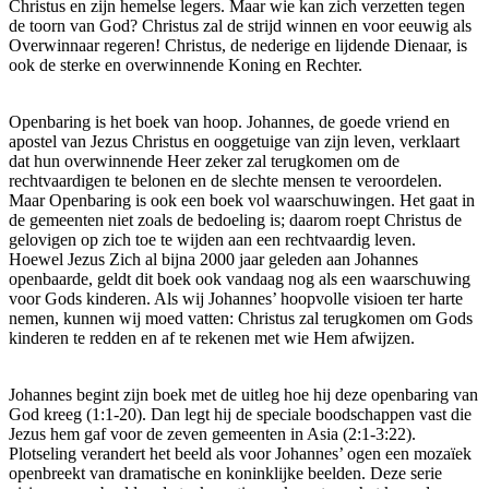
Christus en zijn hemelse legers. Maar wie kan zich verzetten tegen
de toorn van God? Christus zal de strijd winnen en voor eeuwig als
Overwinnaar regeren! Christus, de nederige en lijdende Dienaar, is
ook de sterke en overwinnende Koning en Rechter.
Openbaring is het boek van hoop. Johannes, de goede vriend en
apostel van Jezus Christus en ooggetuige van zijn leven, verklaart
dat hun overwinnende Heer zeker zal terugkomen om de
rechtvaardigen te belonen en de slechte mensen te veroordelen.
Maar Openbaring is ook een boek vol waarschuwingen. Het gaat in
de gemeenten niet zoals de bedoeling is; daarom roept Christus de
gelovigen op zich toe te wijden aan een rechtvaardig leven.
Hoewel Jezus Zich al bijna 2000 jaar geleden aan Johannes
openbaarde, geldt dit boek ook vandaag nog als een waarschuwing
voor Gods kinderen. Als wij Johannes’ hoopvolle visioen ter harte
nemen, kunnen wij moed vatten: Christus zal terugkomen om Gods
kinderen te redden en af te rekenen met wie Hem afwijzen.
Johannes begint zijn boek met de uitleg hoe hij deze openbaring van
God kreeg (1:1-20). Dan legt hij de speciale boodschappen vast die
Jezus hem gaf voor de zeven gemeenten in Asia (2:1-3:22).
Plotseling verandert het beeld als voor Johannes’ ogen een mozaïek
openbreekt van dramatische en koninklijke beelden. Deze serie