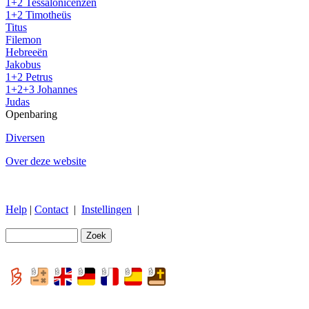
1+2 Tessalonicenzen
1+2 Timotheüs
Titus
Filemon
Hebreeën
Jakobus
1+2 Petrus
1+2+3 Johannes
Judas
Openbaring
Diversen
Over deze website
Help
|
Contact
|
Instellingen
|