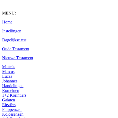
MENU:
Home
Instellingen
Dagelijkse test
Oude Testament
Nieuwe Testament
Matteüs
Marcus
Lucas
Johannes
Handelingen
Romeinen
1+2 Korintiërs
Galaten
Efeziërs
Filippenzen
Kolossenzen