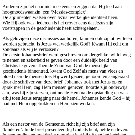
Anderen zijn het daar niet mee eens en zeggen dat Hij leed aan
hoogmoedswaanzin, een ‘Messias-complex’.
De argumenten walsen over Jezus’ werkelijke identiteit heen.
Wie Hij ook was, iedereen is het erover eens dat Jezus zijn
voetstappen in de geschiedenis heeft achtergelaten.
Als gelovigen deze discussies aanhoren, kunnen ook zij tot twijfelen
worden gebracht. Is Jezus wel werkelijk God? Kwam Hij echt om
zondaars als wij te verlossen?
De eerste Johannesbrief werd geschreven om dergelijke twijfel weg
te nemen en zekerheid te geven door een duidelijk beeld van
Christus te geven. Toen de Zoon van God de menselijke
geschiedenis binnentrad, kwam God Zelf als mens van vlees en
bloed naar de mensen toe: Hij werd gezien, gehoord en aangeraakt
door de schrijver van deze brief. Johannes trok met Jezus op en
sprak met Hem, zag Hem mensen genezen, hoorde zijn onderwijs
aan, was bij zijn sterven, ontmoette Hem na de opstanding en was
erbij toen Jezus terugging naar de hemel. Johannes kende God – hij
had met Hem opgetrokken en Hem zien werken.
Als een nestor van de Gemeente, richt hij zijn brief aan zijn
‘kinderen’. In de brief presenteert hij God als licht, liefde en leven.
In eenvoudige en praktische woorden legt hij uit wat het betekent