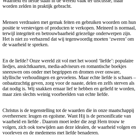
Waarheid en liefde staan in de wereld vaak ter discussie, maar
worden zelden in praktijk gebracht.
Mensen verdraaien met gemak feiten en gebruiken woorden om hun
positie te verstevigen of producten te verkopen. Meineed is normaal,
terwijl integriteit en betrouwbaarheid griezelige onderwerpen zijn.
Het is niet zo verbazend dat wij tegenwoordig moeten ‘zweren’ om
de waarheid te spreken.
En de liefde? Onze wereld zit vol met het woord ‘liefde’: populaire
liedjes, ansichtkaarten, media-adviseurs en romantische boekjes
sneeuwen ons onder met begrippen en dromen over onware,
idyllische verhoudingen en gevoelens. Maar echte liefde is schaars –
onbaatzuchtig geven, zorg voor de naaste, delen en zelfs sterven als
dat nodig is. Wij snakken ernaar lief te hebben en geliefd te worden,
maar zien slechts weinig voorbeelden van echte liefde.
Christus is de tegenstelling tot de waarden die in onze maatschappij
overheersen: leugen en egoïsme. Want Hij is de personificatie van
waarheid en liefde . Daarom moet ieder die zegt Hem trouw te
volgen, zich ook toewijden aan deze idealen, de waarheid volgen en
voorleven en de medemens met liefde benaderen.