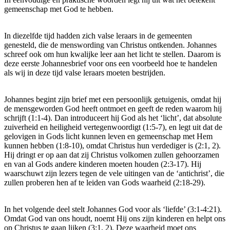
gemeenschap met God te hebben.
In diezelfde tijd hadden zich valse leraars in de gemeenten
genesteld, die de menswording van Christus ontkenden. Johannes
schreef ook om hun kwalijke leer aan het licht te stellen. Daarom is
deze eerste Johannesbrief voor ons een voorbeeld hoe te handelen
als wij in deze tijd valse leraars moeten bestrijden.
Johannes begint zijn brief met een persoonlijk getuigenis, omdat hij
de mensgeworden God heeft ontmoet en geeft de reden waarom hij
schrijft (1:1-4). Dan introduceert hij God als het ‘licht’, dat absolute
zuiverheid en heiligheid vertegenwoordigt (1:5-7), en legt uit dat de
gelovigen in Gods licht kunnen leven en gemeenschap met Hem
kunnen hebben (1:8-10), omdat Christus hun verdediger is (2:1, 2).
Hij dringt er op aan dat zij Christus volkomen zullen gehoorzamen
en van al Gods andere kinderen moeten houden (2:3-17). Hij
waarschuwt zijn lezers tegen de vele uitingen van de ‘antichrist’, die
zullen proberen hen af te leiden van Gods waarheid (2:18-29).
In het volgende deel stelt Johannes God voor als ‘liefde’ (3:1-4:21).
Omdat God van ons houdt, noemt Hij ons zijn kinderen en helpt ons
op Christus te gaan lijken (3:1, 2). Deze waarheid moet ons