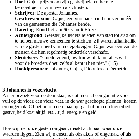
Doel
: Gajus prijzen om zijn gastvrijheid en hem te
bemoedigen in zijn leven als christen.
Schrijver
: De apostel Johannes.
Geschreven voor
: Gajus, een vooraanstaand christen in één
van de gemeenten die Johannes kende.
Datering
: Rond het jaar 90, vanuit Efeze.
Achtergrond
: Geestelijke leiders reisden van stad tot stad om
te helpen nieuwe gemeenten te stichten. Zij waren afhankelijk
van de gastvrijheid van medegelovigen. Gajus was één van de
mensen die hun regelmatig onderdak verschafte.
Sleutelvers
: "Goede vriend, uw trouw blijkt uit alles wat u
voor de broeders doet, zelfs al kent u hen niet." (1:5)
Hoofdpersonen
: Johannes, Gajus, Diotrefes en Demetrius.
3 Johannes in vogelvlucht
Als er bezoek voor de deur staat, is dat meestal een garantie voor
vuil op de vloer, een vieze vaat, in de war geschopte plannen, kosten
en ongemak. Of het nu om een maaltijd gaat of om een logeerbed,
gastvrijheid kost altijd iets…tijd, energie en geld.
Hoe wij met onze gasten omgaan, maakt zichtbaar waar onze
waarden liggen. Zien wij mensen als obstakels of ongemak, of als