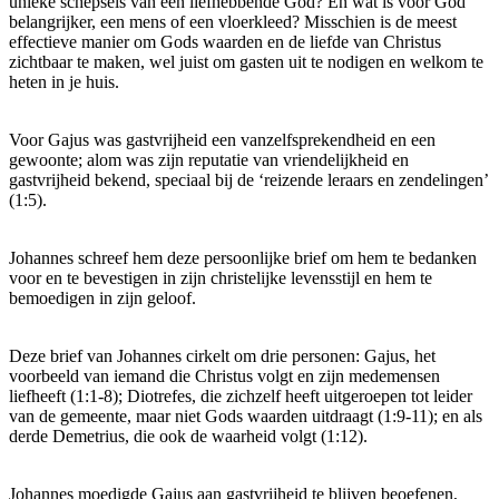
unieke schepsels van een liefhebbende God? En wat is voor God
belangrijker, een mens of een vloerkleed? Misschien is de meest
effectieve manier om Gods waarden en de liefde van Christus
zichtbaar te maken, wel juist om gasten uit te nodigen en welkom te
heten in je huis.
Voor Gajus was gastvrijheid een vanzelfsprekendheid en een
gewoonte; alom was zijn reputatie van vriendelijkheid en
gastvrijheid bekend, speciaal bij de ‘reizende leraars en zendelingen’
(1:5).
Johannes schreef hem deze persoonlijke brief om hem te bedanken
voor en te bevestigen in zijn christelijke levensstijl en hem te
bemoedigen in zijn geloof.
Deze brief van Johannes cirkelt om drie personen: Gajus, het
voorbeeld van iemand die Christus volgt en zijn medemensen
liefheeft (1:1-8); Diotrefes, die zichzelf heeft uitgeroepen tot leider
van de gemeente, maar niet Gods waarden uitdraagt (1:9-11); en als
derde Demetrius, die ook de waarheid volgt (1:12).
Johannes moedigde Gajus aan gastvrijheid te blijven beoefenen,