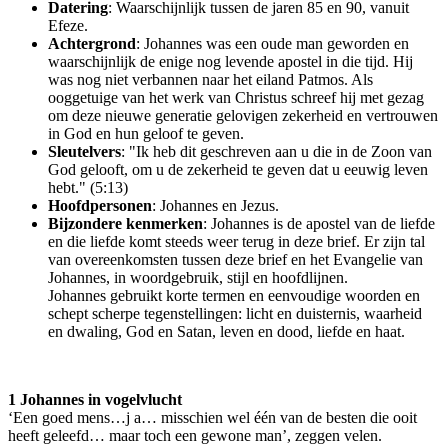
Datering
: Waarschijnlijk tussen de jaren 85 en 90, vanuit
Efeze.
Achtergrond
: Johannes was een oude man geworden en
waarschijnlijk de enige nog levende apostel in die tijd. Hij
was nog niet verbannen naar het eiland Patmos. Als
ooggetuige van het werk van Christus schreef hij met gezag
om deze nieuwe generatie gelovigen zekerheid en vertrouwen
in God en hun geloof te geven.
Sleutelvers
: "Ik heb dit geschreven aan u die in de Zoon van
God gelooft, om u de zekerheid te geven dat u eeuwig leven
hebt." (5:13)
Hoofdpersonen
: Johannes en Jezus.
Bijzondere kenmerken
: Johannes is de apostel van de liefde
en die liefde komt steeds weer terug in deze brief. Er zijn tal
van overeenkomsten tussen deze brief en het Evangelie van
Johannes, in woordgebruik, stijl en hoofdlijnen.
Johannes gebruikt korte termen en eenvoudige woorden en
schept scherpe tegenstellingen: licht en duisternis, waarheid
en dwaling, God en Satan, leven en dood, liefde en haat.
1 Johannes in vogelvlucht
‘Een goed mens…j a… misschien wel één van de besten die ooit
heeft geleefd… maar toch een gewone man’, zeggen velen.