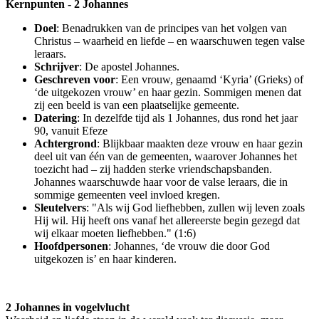
Kernpunten - 2 Johannes
Doel
: Benadrukken van de principes van het volgen van
Christus – waarheid en liefde – en waarschuwen tegen valse
leraars.
Schrijver
: De apostel Johannes.
Geschreven voor
: Een vrouw, genaamd ‘Kyria’ (Grieks) of
‘de uitgekozen vrouw’ en haar gezin. Sommigen menen dat
zij een beeld is van een plaatselijke gemeente.
Datering
: In dezelfde tijd als 1 Johannes, dus rond het jaar
90, vanuit Efeze
Achtergrond
: Blijkbaar maakten deze vrouw en haar gezin
deel uit van één van de gemeenten, waarover Johannes het
toezicht had – zij hadden sterke vriendschapsbanden.
Johannes waarschuwde haar voor de valse leraars, die in
sommige gemeenten veel invloed kregen.
Sleutelvers
: "Als wij God liefhebben, zullen wij leven zoals
Hij wil. Hij heeft ons vanaf het allereerste begin gezegd dat
wij elkaar moeten liefhebben." (1:6)
Hoofdpersonen
: Johannes, ‘de vrouw die door God
uitgekozen is’ en haar kinderen.
2 Johannes in vogelvlucht