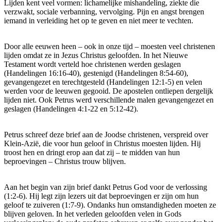
Lijden kent veel vormen: lichamelijke mishandeling, ziekte die
verzwakt, sociale verbanning, vervolging. Pijn en angst brengen
iemand in verleiding het op te geven en niet meer te vechten.
Door alle eeuwen heen – ook in onze tijd – moesten veel christenen
lijden omdat ze in Jezus Christus geloofden. In het Nieuwe
Testament wordt verteld hoe christenen werden geslagen
(Handelingen 16:16-40), gestenigd (Handelingen 8:54-60),
gevangengezet en terechtgesteld (Handelingen 12:1-5) en velen
werden voor de leeuwen gegooid. De apostelen ontliepen dergelijk
lijden niet. Ook Petrus werd verschillende malen gevangengezet en
geslagen (Handelingen 4:1-22 en 5:12-42).
Petrus schreef deze brief aan de Joodse christenen, verspreid over
Klein-Azië, die voor hun geloof in Christus moesten lijden. Hij
troost hen en dringt erop aan dat zij – te midden van hun
beproevingen – Christus trouw blijven.
Aan het begin van zijn brief dankt Petrus God voor de verlossing
(1:2-6). Hij legt zijn lezers uit dat beproevingen er zijn om hun
geloof te zuiveren (1:7-9). Ondanks hun omstandigheden moeten ze
blijven geloven. In het verleden geloofden velen in Gods