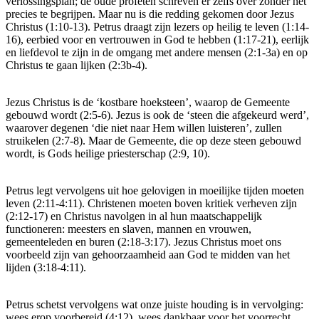
verlossingsplan; de oude profeten schreven er zelfs over zonder het
precies te begrijpen. Maar nu is die redding gekomen door Jezus
Christus (1:10-13). Petrus draagt zijn lezers op heilig te leven (1:14-
16), eerbied voor en vertrouwen in God te hebben (1:17-21), eerlijk
en liefdevol te zijn in de omgang met andere mensen (2:1-3a) en op
Christus te gaan lijken (2:3b-4).
Jezus Christus is de ‘kostbare hoeksteen’, waarop de Gemeente
gebouwd wordt (2:5-6). Jezus is ook de ‘steen die afgekeurd werd’,
waarover degenen ‘die niet naar Hem willen luisteren’, zullen
struikelen (2:7-8). Maar de Gemeente, die op deze steen gebouwd
wordt, is Gods heilige priesterschap (2:9, 10).
Petrus legt vervolgens uit hoe gelovigen in moeilijke tijden moeten
leven (2:11-4:11). Christenen moeten boven kritiek verheven zijn
(2:12-17) en Christus navolgen in al hun maatschappelijk
functioneren: meesters en slaven, mannen en vrouwen,
gemeenteleden en buren (2:18-3:17). Jezus Christus moet ons
voorbeeld zijn van gehoorzaamheid aan God te midden van het
lijden (3:18-4:11).
Petrus schetst vervolgens wat onze juiste houding is in vervolging:
wees erop voorbereid (4:12), wees dankbaar voor het voorrecht