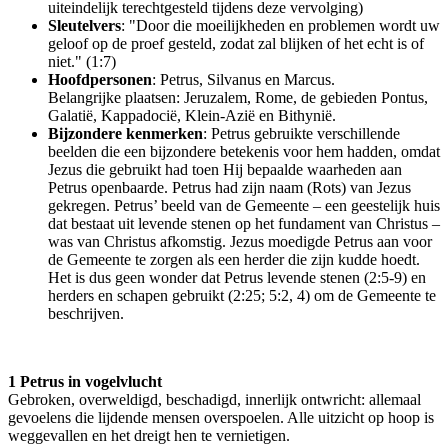
uiteindelijk terechtgesteld tijdens deze vervolging)
Sleutelvers
: "Door die moeilijkheden en problemen wordt uw
geloof op de proef gesteld, zodat zal blijken of het echt is of
niet." (1:7)
Hoofdpersonen
: Petrus, Silvanus en Marcus.
Belangrijke plaatsen: Jeruzalem, Rome, de gebieden Pontus,
Galatië, Kappadocië, Klein-Azië en Bithynië.
Bijzondere kenmerken
: Petrus gebruikte verschillende
beelden die een bijzondere betekenis voor hem hadden, omdat
Jezus die gebruikt had toen Hij bepaalde waarheden aan
Petrus openbaarde. Petrus had zijn naam (Rots) van Jezus
gekregen. Petrus’ beeld van de Gemeente – een geestelijk huis
dat bestaat uit levende stenen op het fundament van Christus –
was van Christus afkomstig. Jezus moedigde Petrus aan voor
de Gemeente te zorgen als een herder die zijn kudde hoedt.
Het is dus geen wonder dat Petrus levende stenen (2:5-9) en
herders en schapen gebruikt (2:25; 5:2, 4) om de Gemeente te
beschrijven.
1 Petrus in vogelvlucht
Gebroken, overweldigd, beschadigd, innerlijk ontwricht: allemaal
gevoelens die lijdende mensen overspoelen. Alle uitzicht op hoop is
weggevallen en het dreigt hen te vernietigen.