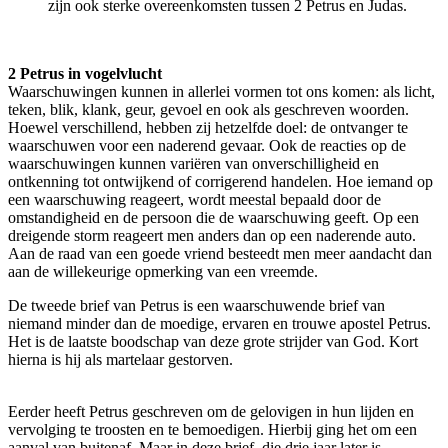
zijn ook sterke overeenkomsten tussen 2 Petrus en Judas.
2 Petrus in vogelvlucht
Waarschuwingen kunnen in allerlei vormen tot ons komen: als licht,
teken, blik, klank, geur, gevoel en ook als geschreven woorden.
Hoewel verschillend, hebben zij hetzelfde doel: de ontvanger te
waarschuwen voor een naderend gevaar. Ook de reacties op de
waarschuwingen kunnen variëren van onverschilligheid en
ontkenning tot ontwijkend of corrigerend handelen. Hoe iemand op
een waarschuwing reageert, wordt meestal bepaald door de
omstandigheid en de persoon die de waarschuwing geeft. Op een
dreigende storm reageert men anders dan op een naderende auto.
Aan de raad van een goede vriend besteedt men meer aandacht dan
aan de willekeurige opmerking van een vreemde.
De tweede brief van Petrus is een waarschuwende brief van
niemand minder dan de moedige, ervaren en trouwe apostel Petrus.
Het is de laatste boodschap van deze grote strijder van God. Kort
hierna is hij als martelaar gestorven.
Eerder heeft Petrus geschreven om de gelovigen in hun lijden en
vervolging te troosten en te bemoedigen. Hierbij ging het om een
aanval van buitenaf. Maar in deze brief, die drie jaar later is