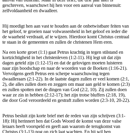
geschreven, waarschuwt hij hen voor een aanval van binnenuit:
zelfvoldaanheid en dwaalleer.
Hij moedigt hen aan vast te houden aan de onbetwistbare feiten van
het geloof, te groeien naar volwassenheid in het geloof en ieder die
de waarheid verdraait, af te wijzen. Hierdoor komt Christus centraal
te staan in de gemeenten en zullen de christenen Hem eren.
Na een korte groet (1:1) gaat Petrus krachtig in tegen stilstand en
kortzichtigheid in het christenleven (1:2-11). Hij legt uit dat zijn
dagen geteld zijn (1:12-15) en dat de gelovigen moeten luisteren
naar zijn boodschap en naar de woorden van de Boeken (1:16-21).
Vervolgens geeft Petrus een scherpe waarschuwing tegen
dwaalleraars (2:1-22). In de laatste dagen zullen er veel komen (2:1,
2), die alles zullen doen en zeggen om maar aan geld te komen (2:3)
en zullen spotten met de dingen van God (2:2, 10). Zij zullen doen
waar ze zin in hebben (2:12-17); het zijn trotse bluffers (2:18, 19),
die door God veroordeeld en gestraft zullen worden (2:3-10, 20-22).
Petrus besluit zijn korte brief met de reden van zijn schrijven (3:1-
18): Hij herinnert hen dat Gods Woord de komst van deze valse
leraars heeft voorspeld en geeft aan waarom de terugkomst van
Christus (3:1-13) nog op zich laat wachten. En hij wil hen