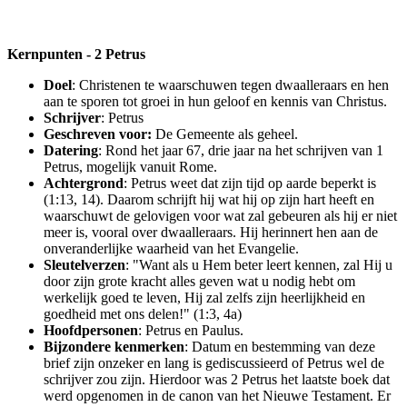
Kernpunten - 2 Petrus
Doel
: Christenen te waarschuwen tegen dwaalleraars en hen
aan te sporen tot groei in hun geloof en kennis van Christus.
Schrijver
: Petrus
Geschreven voor:
De Gemeente als geheel.
Datering
: Rond het jaar 67, drie jaar na het schrijven van 1
Petrus, mogelijk vanuit Rome.
Achtergrond
: Petrus weet dat zijn tijd op aarde beperkt is
(1:13, 14). Daarom schrijft hij wat hij op zijn hart heeft en
waarschuwt de gelovigen voor wat zal gebeuren als hij er niet
meer is, vooral over dwaalleraars. Hij herinnert hen aan de
onveranderlijke waarheid van het Evangelie.
Sleutelverzen
: "Want als u Hem beter leert kennen, zal Hij u
door zijn grote kracht alles geven wat u nodig hebt om
werkelijk goed te leven, Hij zal zelfs zijn heerlijkheid en
goedheid met ons delen!" (1:3, 4a)
Hoofdpersonen
: Petrus en Paulus.
Bijzondere kenmerken
: Datum en bestemming van deze
brief zijn onzeker en lang is gediscussieerd of Petrus wel de
schrijver zou zijn. Hierdoor was 2 Petrus het laatste boek dat
werd opgenomen in de canon van het Nieuwe Testament. Er