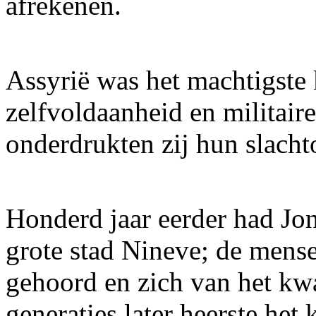
afrekenen.
Assyrië was het machtigste 
zelfvoldaanheid en militair
onderdrukten zij hun slachto
Honderd jaar eerder had Jon
grote stad Nineve; de men
gehoord en zich van het kw
generaties later heerste he