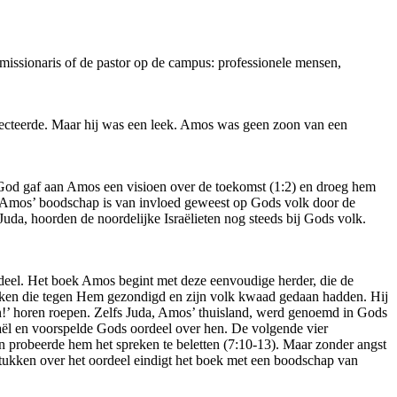
missionaris of de pastor op de campus: professionele mensen,
ecteerde. Maar hij was een leek. Amos was geen zoon van een
r God gaf aan Amos een visioen over de toekomst (1:2) en droeg hem
s. Amos’ boodschap is van invloed geweest op Gods volk door de
a, hoorden de noordelijke Israëlieten nog steeds bij Gods volk.
deel. Het boek Amos begint met deze eenvoudige herder, die de
olken die tegen Hem gezondigd en zijn volk kwaad gedaan hadden. Hij
’ horen roepen. Zelfs Juda, Amos’ thuisland, werd genoemd in Gods
aël en voorspelde Gods oordeel over hen. De volgende vier
 probeerde hem het spreken te beletten (7:10-13). Maar zonder angst
tukken over het oordeel eindigt het boek met een boodschap van