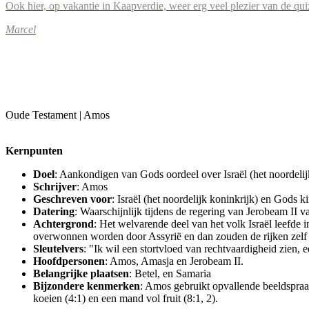
Ook hier, op vakantie in Kaapverdie, weer erg veel plezier van de qu
Marcel
Oude Testament | Amos
Kernpunten
Doel
: Aankondigen van Gods oordeel over Israël (het noordeli
Schrijver
: Amos
Geschreven voor
: Israël (het noordelijk koninkrijk) en Gods k
Datering
: Waarschijnlijk tijdens de regering van Jerobeam II 
Achtergrond
: Het welvarende deel van het volk Israël leefde
overwonnen worden door Assyrië en dan zouden de rijken zelf
Sleutelvers
: "Ik wil een stortvloed van rechtvaardigheid zien,
Hoofdpersonen
: Amos, Amasja en Jerobeam II.
Belangrijke plaatsen
: Betel, en Samaria
Bijzondere kenmerken
: Amos gebruikt opvallende beeldspraak
koeien (4:1) en een mand vol fruit (8:1, 2).