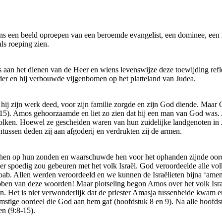
ons een beeld oproepen van een beroemde evangelist, een dominee, een 
ls roeping zien.
an het dienen van de Heer en wiens levenswijze deze toewijding refl
der en hij verbouwde vijgenbomen op het platteland van Judea.
 hij zijn werk deed, voor zijn familie zorgde en zijn God diende. Maa
 (7:15). Amos gehoorzaamde en liet zo zien dat hij een man van God wa
n. Hoewel ze gescheiden waren van hun zuidelijke landgenoten in Jud
ntussen deden zij aan afgoderij en verdrukten zij de armen.
s hen op hun zonden en waarschuwde hen voor het ophanden zijnde oor
er spoedig zou gebeuren met het volk Israël. God veroordeelde alle v
. Allen werden veroordeeld en we kunnen de Israëlieten bijna ‘amen!
ebben van deze woorden! Maar plotseling begon Amos over het volk Isr
 Het is niet verwonderlijk dat de priester Amasja tussenbeide kwam en
stige oordeel die God aan hem gaf (hoofdstuk 8 en 9). Na alle hoofds
n (9:8-15).