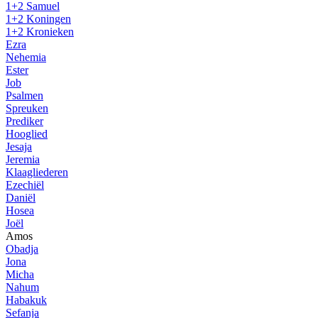
1+2 Samuel
1+2 Koningen
1+2 Kronieken
Ezra
Nehemia
Ester
Job
Psalmen
Spreuken
Prediker
Hooglied
Jesaja
Jeremia
Klaagliederen
Ezechiël
Daniël
Hosea
Joël
Amos
Obadja
Jona
Micha
Nahum
Habakuk
Sefanja