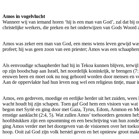
Amos in vogelvlucht
Wanneer wij van iemand horen ‘hij is een man van God’, zal dat bij 
christelijke werkers, die preken en het onderwijzen van Gods Woord a
Amos was zeker een man van God, een mens wiens leven gewijd was a
profeet; hij was geen zoon van een priester; Amos was een schaapher
Als eenvoudige schaapherder had hij in Tekoa kunnen blijven, terwijl
op zijn boodschap aan Israël, het noordelijk koninkrijk, te brengen
eeuwen heen en moet ook nu nog gehoord worden door mensen en volke
Aan de oppervlakte had hun leven nog wel een religieus tintje, maar i
Amos, een gedreven, moedige en eerlijke herder uit het zuiden, wee
wacht houdt bij zijn schapen. Toen gaf God hem een visioen van wat 
begon met Syrië en ging door met Gaza, Tyrus, Edom, Ammon en Moab
ernstige aanklacht (2:4, 5). Wat zullen Amos’ toehoorders genoten h
hoofdstukken zijn een opsomming en een beschrijving van hun zonden.
ging Amos verder met het doorgeven van de visioenen over het toekom
hoop. Ooit zal God zijn volk herstel geven en het opnieuw groot make