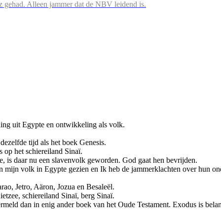
iz gehad. Alleen jammer dat de NBV leidend is.
ding uit Egypte en ontwikkeling als volk.
dezelfde tijd als het boek Genesis.
 op het schiereiland Sinaï.
e, is daar nu een slavenvolk geworden. God gaat hen bevrijden.
an mijn volk in Egypte gezien en Ik heb de jammerklachten over hun on
rao, Jetro, Aäron, Jozua en Besaleël.
ietzee, schiereiland Sinaï, berg Sinaï.
meld dan in enig ander boek van het Oude Testament. Exodus is belan