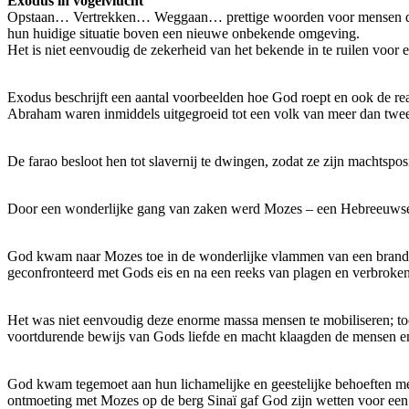
Exodus in vogelvlucht
Opstaan… Vertrekken… Weggaan… prettige woorden voor mensen die in 
hun huidige situatie boven een nieuwe onbekende omgeving.
Het is niet eenvoudig de zekerheid van het bekende in te ruilen voor
Exodus beschrijft een aantal voorbeelden hoe God roept en ook de re
Abraham waren inmiddels uitgegroeid tot een volk van meer dan twee
De farao besloot hen tot slavernij te dwingen, zodat ze zijn machtspos
Door een wonderlijke gang van zaken werd Mozes – een Hebreeuwse jo
God kwam naar Mozes toe in de wonderlijke vlammen van een brandende
geconfronteerd met Gods eis en na een reeks van plagen en verbroken 
Het was niet eenvoudig deze enorme massa mensen te mobiliseren; to
voortdurende bewijs van Gods liefde en macht klaagden de mensen en 
God kwam tegemoet aan hun lichamelijke en geestelijke behoeften me
ontmoeting met Mozes op de berg Sinaï gaf God zijn wetten voor een 