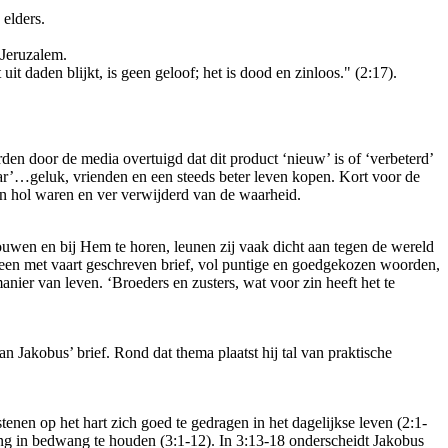
 elders.
 Jeruzalem.
 uit daden blijkt, is geen geloof; het is dood en zinloos." (2:17).
en door de media overtuigd dat dit product ‘nieuw’ is of ‘verbeterd’
aar’…geluk, vrienden en een steeds beter leven kopen. Kort voor de
en hol waren en ver verwijderd van de waarheid.
uwen en bij Hem te horen, leunen zij vaak dicht aan tegen de wereld
n een met vaart geschreven brief, vol puntige en goedgekozen woorden,
manier van leven. ‘Broeders en zusters, wat voor zin heeft het te
an Jakobus’ brief. Rond dat thema plaatst hij tal van praktische
tenen op het hart zich goed te gedragen in het dagelijkse leven (2:1-
 tong in bedwang te houden (3:1-12). In 3:13-18 onderscheidt Jakobus