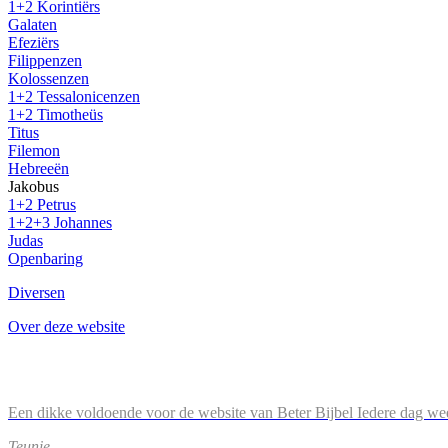
1+2 Korintiërs
Galaten
Efeziërs
Filippenzen
Kolossenzen
1+2 Tessalonicenzen
1+2 Timotheüs
Titus
Filemon
Hebreeën
Jakobus
1+2 Petrus
1+2+3 Johannes
Judas
Openbaring
Diversen
Over deze website
Een dikke voldoende voor de website van Beter Bijbel Iedere dag wee
Teunie