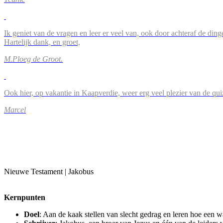
Ik geniet van de vragen en leer er veel van, ook door achteraf de ding
Hartelijk dank, en groet,
M.Ploeg de Groot.
Ook hier, op vakantie in Kaapverdie, weer erg veel plezier van de qu
Marcel
Nieuwe Testament | Jakobus
Kernpunten
Doel
: Aan de kaak stellen van slecht gedrag en leren hoe een w