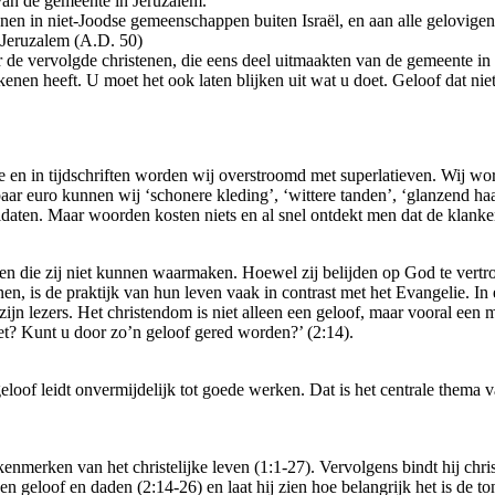
 van de gemeente in Jeruzalem.
onen in niet-Joodse gemeenschappen buiten Israël, en aan alle gelovigen
n Jeruzalem (A.D. 50)
or de vervolgde christenen, die eens deel uitmaakten van de gemeente in
ekenen heeft. U moet het ook laten blijken uit wat u doet. Geloof dat niet
en in tijdschriften worden wij overstroomd met superlatieven. Wij word
paar euro kunnen wij ‘schonere kleding’, ‘wittere tanden’, ‘glanzend h
idaten. Maar woorden kosten niets en al snel ontdekt men dat de klank
 die zij niet kunnen waarmaken. Hoewel zij belijden op God te vertro
en, is de praktijk van hun leven vaak in contrast met het Evangelie. I
zijn lezers. Het christendom is niet alleen een geloof, maar vooral een 
doet? Kunt u door zo’n geloof gered worden?’ (2:14).
eloof leidt onvermijdelijk tot goede werken. Dat is het centrale thema v
enmerken van het christelijke leven (1:1-27). Vervolgens bindt hij chris
sen geloof en daden (2:14-26) en laat hij zien hoe belangrijk het is de