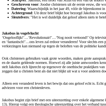
Schrijver
: Jakobus, een broer van Jezus en één van de leiders
Geschreven voor
: Joodse christenen uit de eerste eeuw, die w
Datering
: Waarschijnlijk in het jaar 49, vóór de bijeenkomst i
Achtergrond
: Uit deze brief blijkt hoe bezorgd Jakobus is vo
Sleutelvers
: "Het is wel duidelijk dat geloof alleen niets te bet
Jakobus in vogelvlucht
‘Ongelooflijk!’…‘Revolutionair!’…‘Nog nooit vertoond!’ Op televisie 
en ‘fantastisch!’…ons leven zal erdoor veranderen! Voor slechts een 
verkiezingen kan niemand op tegen de beloften van de politieke kand
Ook christenen gebruiken vaak grote woorden, maken grote aanspraken
en de daarin geldende normen. Hoewel zij alle juiste antwoorden kenn
stelt Jakobus zich lijnrecht op tegenover de onethische praktijken van 
zeggen dat u christen bent als dat niet blijkt uit wat u voor anderen 
Alleen een veranderd leven is het bewijs dat ons geloof echt is. Echt g
adviezen voor een christenleven.
Jakobus begint zijn brief met een uiteenzetting over enkele algemene k
13). Hierop volgt een theologische uiteenzetting over het verband tus