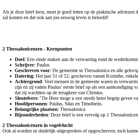
Als je deze brief leest, moet je goed letten op de praktische adviezen 
zal komen en dat ook aan jou eeuwig leven is beloofd!
2 Thessalonicenzen - Kernpunten
Doel
: Een einde maken aan de verwarring rond de wederkomst 
Schrijver
: Paulus
Geschreven voor
: De gemeente in Thessalonica en alle gelovig
Datering
: Het jaar 51 of 52, gescheven vanuit Korinthe, enkel
Achtergrond
: Veel mensen in de gemeente waren in verwarring
zijn en zij vatten Paulus’ eerste brief op als een aankondigin
dat zij wachtten op de terugkeer van Christus.
Sleutelvers
: "De Here moge u een steeds beter begrip geven va
Hoofdpersonen
: Paulus, Silas en Timotheüs.
Belangrijke plaatsen
: Thessalonica
Bijzonderheden
: Deze brief is een vervolg op 1 Thessalonic
2 Thessalonicenzen in vogelvlucht
Ook al worden ze duidelijk uitgesproken of opgeschreven, toch kunn