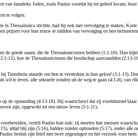
en van fanatieke Joden, zoals Paulus voordat hij tot geloof kwam, boz
Hem te volgen.
 in Thessalonica stichtte, had hij ook met vervolging te maken. Korte t
, hen prijzen voor hun trouw te midden van vervolging en hen herinner
f en de goede naam, die de Thessalonicenzen hebben (1:1-10). Dan kijkt 
(2:1-12), hoe de Thessalonicenzen die boodschap aanvaardden (2:13-16) e
 hij Timotheüs stuurde om hen te versterken in hun geloof (3:1-13). D
 wil te leven, alle seksuele zonden uit de weg te gaan (4:1-8), van elk
p op de opstanding (4:13-18). Hij waarschuwt dat zij voortdurend klaa
orven zijn, opgewekt tot een nieuw leven (5:1-11).
oorbereiden, vertelt Paulus hun ook: zij moeten luie mensen waarschu
15), altijd blij zijn (5:16), bidden zonder ophouden (5:17), onder alle
 Paulus besluit zijn brief met twee zegeningen en het verzoek voor hem 