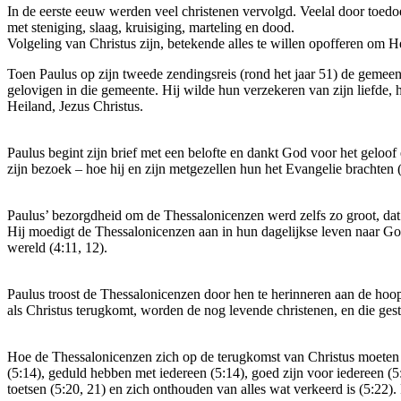
In de eerste eeuw werden veel christenen vervolgd. Veelal door toedo
met steniging, slaag, kruisiging, marteling en dood.
Volgeling van Christus zijn, betekende alles te willen opofferen om 
Toen Paulus op zijn tweede zendingsreis (rond het jaar 51) de gemeente
gelovigen in die gemeente. Hij wilde hun verzekeren van zijn liefde
Heiland, Jezus Christus.
Paulus begint zijn brief met een belofte en dankt God voor het geloo
zijn bezoek – hoe hij en zijn metgezellen hun het Evangelie brachten 
Paulus’ bezorgdheid om de Thessalonicenzen werd zelfs zo groot, dat
Hij moedigt de Thessalonicenzen aan in hun dagelijkse leven naar Gods
wereld (4:11, 12).
Paulus troost de Thessalonicenzen door hen te herinneren aan de hoo
als Christus terugkomt, worden de nog levende christenen, en die gest
Hoe de Thessalonicenzen zich op de terugkomst van Christus moeten v
(5:14), geduld hebben met iedereen (5:14), goed zijn voor iedereen (5:
toetsen (5:20, 21) en zich onthouden van alles wat verkeerd is (5:22).