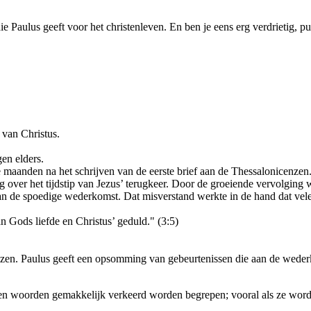
die Paulus geeft voor het christenleven. En ben je eens erg verdrietig, p
van Christus.
en elders.
e maanden na het schrijven van de eerste brief aan de Thessalonicenzen
 over het tijdstip van Jezus’ terugkeer. Door de groeiende vervolging w
g van de spoedige wederkomst. Dat misverstand werkte in de hand dat ve
n Gods liefde en Christus’ geduld." (3:5)
enzen. Paulus geeft een opsomming van gebeurtenissen die aan de weder
en woorden gemakkelijk verkeerd worden begrepen; vooral als ze worde