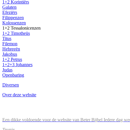
1+2 Korintiërs
Galaten
Efeziërs
Filippenzen
Kolossenzen
1+2 Tessalonicenzen
1+2 Timotheüs
Titus
Filemon
Hebreeën
Jakobus
1+2 Petrus
1+2+3 Johannes
Judas
Openbaring
Diversen
Over deze website
Een dikke voldoende voor de website van Beter Bijbel Iedere dag wee
Teunie