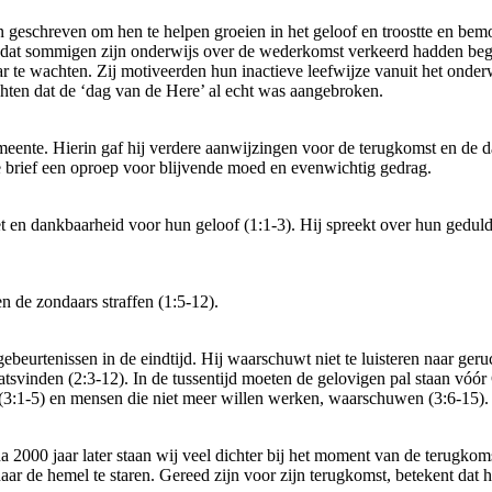
 geschreven om hen te helpen groeien in het geloof en troostte en be
a dat sommigen zijn onderwijs over de wederkomst verkeerd hadden be
r te wachten. Zij motiveerden hun inactieve leefwijze vanuit het onder
hten dat de ‘dag van de Here’ al echt was aangebroken.
meente. Hierin gaf hij verdere aanwijzingen voor de terugkomst en de d
 brief een oproep voor blijvende moed en evenwichtig gedrag.
et en dankbaarheid voor hun geloof (1:1-3). Hij spreekt over hun gedul
en de zondaars straffen (1:5-12).
gebeurtenissen in de eindtijd. Hij waarschuwt niet te luisteren naar ge
aatsvinden (2:3-12). In de tussentijd moeten de gelovigen pal staan vóó
 (3:1-5) en mensen die niet meer willen werken, waarschuwen (3:6-15).
na 2000 jaar later staan wij veel dichter bij het moment van de terugkom
aar de hemel te staren. Gereed zijn voor zijn terugkomst, betekent da