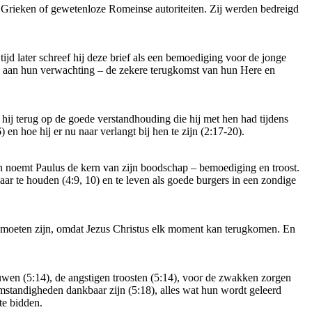
e Grieken of gewetenloze Romeinse autoriteiten. Zij werden bedreigd
ijd later schreef hij deze brief als een bemoediging voor de jonge
en aan hun verwachting – de zekere terugkomst van hun Here en
hij terug op de goede verstandhouding die hij met hen had tijdens
n hoe hij er nu naar verlangt bij hen te zijn (2:17-20).
an noemt Paulus de kern van zijn boodschap – bemoediging en troost.
aar te houden (4:9, 10) en te leven als goede burgers in een zondige
r moeten zijn, omdat Jezus Christus elk moment kan terugkomen. En
wen (5:14), de angstigen troosten (5:14), voor de zwakken zorgen
 omstandigheden dankbaar zijn (5:18), alles wat hun wordt geleerd
te bidden.