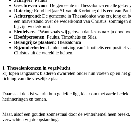
Schrijver
: Paulus
Geschreven voor
: De gemeente in Thessalonica en alle gelovig
Datering
: Rond het jaar 51 vanuit Korinthe; dit is één van Paul
Achtergrond
: De gemeente in Thessalonica was erg jong en be
een misverstand over de wederkomst van Christus: sommigen da
bij zijn wederkomst.
Sleutelvers
: "Want zoals wij geloven dat Jezus na zijn dood w
Hoofdpersonen
: Paulus, Timotheüs en Silas.
Belangrijke plaatsen
: Thessalonica
Bijzonderheden
: Paulus ontving van Timotheüs een positief 
Christus uit de wereld te helpen.
1 Thessalonicenzen in vogelvlucht
Zij lopen langzaam; bladeren dwarrelen onder hun voeten op en het g
richting van die vreselijke plaats.
Daar staat de kist waarin hun geliefde ligt, klaar om met aarde bedekt
herinneringen en tranen.
Maar, alsof een gouden zonnestraal door de winterhemel heen breekt,
verwachten wij de opstanding.