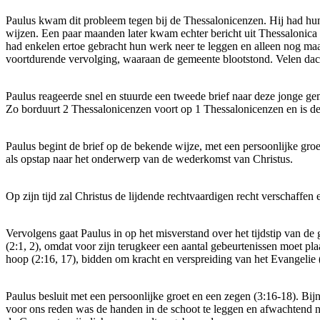
Paulus kwam dit probleem tegen bij de Thessalonicenzen. Hij had hun
wijzen. Een paar maanden later kwam echter bericht uit Thessalonic
had enkelen ertoe gebracht hun werk neer te leggen en alleen nog maa
voortdurende vervolging, waaraan de gemeente blootstond. Velen dac
Paulus reageerde snel en stuurde een tweede brief naar deze jonge ge
Zo borduurt 2 Thessalonicenzen voort op 1 Thessalonicenzen en is de
Paulus begint de brief op de bekende wijze, met een persoonlijke gro
als opstap naar het onderwerp van de wederkomst van Christus.
Op zijn tijd zal Christus de lijdende rechtvaardigen recht verschaffen 
Vervolgens gaat Paulus in op het misverstand over het tijdstip van de 
(2:1, 2), omdat voor zijn terugkeer een aantal gebeurtenissen moet pl
hoop (2:16, 17), bidden om kracht en verspreiding van het Evangelie
Paulus besluit met een persoonlijke groet en een zegen (3:16-18). Bij
voor ons reden was de handen in de schoot te leggen en afwachtend n