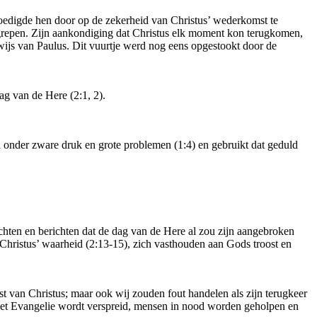
moedigde hen door op de zekerheid van Christus’ wederkomst te
grepen. Zijn aankondiging dat Christus elk moment kon terugkomen,
wijs van Paulus. Dit vuurtje werd nog eens opgestookt door de
ag van de Here (2:1, 2).
d onder zware druk en grote problemen (1:4) en gebruikt dat geduld
ruchten en berichten dat de dag van de Here al zou zijn aangebroken
r Christus’ waarheid (2:13-15), zich vasthouden aan Gods troost en
st van Christus; maar ook wij zouden fout handelen als zijn terugkeer
t het Evangelie wordt verspreid, mensen in nood worden geholpen en