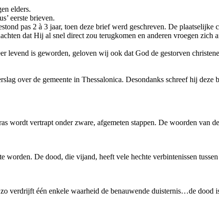
en elders.
us’ eerste brieven.
stond pas 2 à 3 jaar, toen deze brief werd geschreven. De plaatselijke
chten dat Hij al snel direct zou terugkomen en anderen vroegen zich 
eer levend is geworden, geloven wij ook dat God de gestorven christene
verslag over de gemeente in Thessalonica. Desondanks schreef hij deze
ras wordt vertrapt onder zware, afgemeten stappen. De woorden van de 
 te worden. De dood, die vijand, heeft vele hechte verbintenissen tussen
 zo verdrijft één enkele waarheid de benauwende duisternis…de dood i