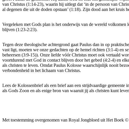
van Christus (1:14-23), waarin hij uitlegt dat ‘in de persoon van Chri
al degenen die uit de doden opstaan’ (1:18). Zijn dood aan het kruis h
Vergeleken met Gods plan is het onderwijs van de wereld volkomen l
blijven (1:23-2:23).
Tegen deze theologische achtergrond gaat Paulus dan in op praktisc
vast ligt, moeten we onze gedachten op de hemel richten (3:1-4) en s
beheersen (3:9-15)). Onze liefde vóór Christus moet ook vertaald wo
voortdurend met God in contact blijven door het gebed (4:2-4) en elke
als christen te leven. Omdat Paulus Kolosse waarschijnlijk nooit bezoc
verbondenheid in het lichaam van Christus.
Lees de Kolossenbrief als een brief aan een strijdvaardige gemeente 
als Gods Zoon en als enige bron van waaruit jij als christen kunt leven
Met toestemming overgenomen van Royal Jongbloed uit Het Boek © 20