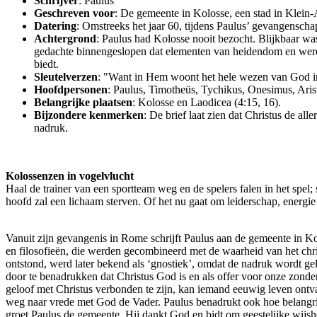
Schrijver
: Paulus
Geschreven voor
: De gemeente in Kolosse, een stad in Klein-A
Datering
: Omstreeks het jaar 60, tijdens Paulus’ gevangensch
Achtergrond
: Paulus had Kolosse nooit bezocht. Blijkbaar wa
gedachte binnengeslopen dat elementen van heidendom en werelds
biedt.
Sleutelverzen
: "Want in Hem woont het hele wezen van God in ee
Hoofdpersonen
: Paulus, Timotheüs, Tychikus, Onesimus, Aris
Belangrijke plaatsen
: Kolosse en Laodicea (4:15, 16).
Bijzondere kenmerken
: De brief laat zien dat Christus de all
nadruk.
Kolossenzen in vogelvlucht
Haal de trainer van een sportteam weg en de spelers falen in het spel; s
hoofd zal een lichaam sterven. Of het nu gaat om leiderschap, energie
Vanuit zijn gevangenis in Rome schrijft Paulus aan de gemeente in K
en filosofieën, die werden gecombineerd met de waarheid van het ch
ontstond, werd later bekend als ‘gnostiek’, omdat de nadruk wordt ge
door te benadrukken dat Christus God is en als offer voor onze zonden
geloof met Christus verbonden te zijn, kan iemand eeuwig leven ont
weg naar vrede met God de Vader. Paulus benadrukt ook hoe belangrijk
groet Paulus de gemeente. Hij dankt God en bidt om geestelijke wijshe