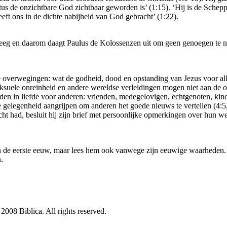
stus de onzichtbare God zichtbaar geworden is’ (1:15). ‘Hij is de Schep
eeft ons in de dichte nabijheid van God gebracht’ (1:22).
eeg en daarom daagt Paulus de Kolossenzen uit om geen genoegen te n
he overwegingen: wat de godheid, dood en opstanding van Jezus voor a
eksuele onreinheid en andere wereldse verleidingen mogen niet aan de or
rden in liefde voor anderen: vrienden, medegelovigen, echtgenoten, ki
 gelegenheid aangrijpen om anderen het goede nieuws te vertellen (4:5, 
ht had, besluit hij zijn brief met persoonlijke opmerkingen over hun we
in de eerste eeuw, maar lees hem ook vanwege zijn eeuwige waarheden. La
.
08 Biblica. All rights reserved.