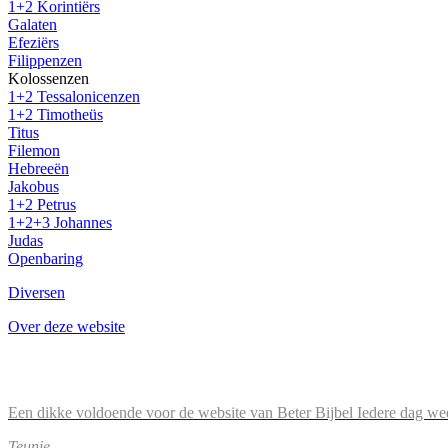
1+2 Korintiërs
Galaten
Efeziërs
Filippenzen
Kolossenzen
1+2 Tessalonicenzen
1+2 Timotheüs
Titus
Filemon
Hebreeën
Jakobus
1+2 Petrus
1+2+3 Johannes
Judas
Openbaring
Diversen
Over deze website
Een dikke voldoende voor de website van Beter Bijbel Iedere dag wee
Teunie