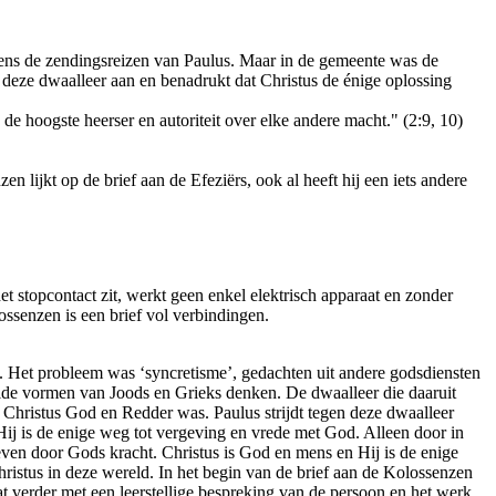
dens de zendingsreizen van Paulus. Maar in de gemeente was de
 deze dwaalleer aan en benadrukt dat Christus de énige oplossing
de hoogste heerser en autoriteit over elke andere macht." (2:9, 10)
en lijkt op de brief aan de Efeziërs, ook al heeft hij een iets andere
 het stopcontact zit, werkt geen enkel elektrisch apparaat en zonder
ossenzen is een brief vol verbindingen.
. Het probleem was ‘syncretisme’, gedachten uit andere godsdiensten
de vormen van Joods en Grieks denken. De dwaalleer die daaruit
t Christus God en Redder was. Paulus strijdt tegen deze dwaalleer
Hij is de enige weg tot vergeving en vrede met God. Alleen door in
en door Gods kracht. Christus is God en mens en Hij is de enige
ristus in deze wereld. In het begin van de brief aan de Kolossenzen
at verder met een leerstellige bespreking van de persoon en het werk