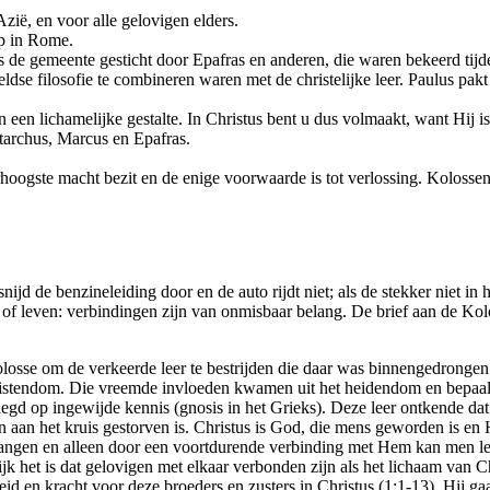
zië, en voor alle gelovigen elders.
ap in Rome.
s de gemeente gesticht door Epafras en anderen, die waren bekeerd tij
e filosofie te combineren waren met de christelijke leer. Paulus pakt
n lichamelijke gestalte. In Christus bent u dus volmaakt, want Hij is 
tarchus, Marcus en Epafras.
erhoogste macht bezit en de enige voorwaarde is tot verlossing. Kolossenz
nijd de benzineleiding door en de auto rijdt niet; als de stekker niet in
 of leven: verbindingen zijn van onmisbaar belang. De brief aan de Kol
olosse om de verkeerde leer te bestrijden die daar was binnengedrongen
ristendom. Die vreemde invloeden kwamen uit het heidendom en bepaal
legd op ingewijde kennis (gnosis in het Grieks). Deze leer ontkende da
 aan het kruis gestorven is. Christus is God, die mens geworden is en 
vangen en alleen door een voortdurende verbinding met Hem kan men lev
 het is dat gelovigen met elkaar verbonden zijn als het lichaam van Ch
id en kracht voor deze broeders en zusters in Christus (1:1-13). Hij ga