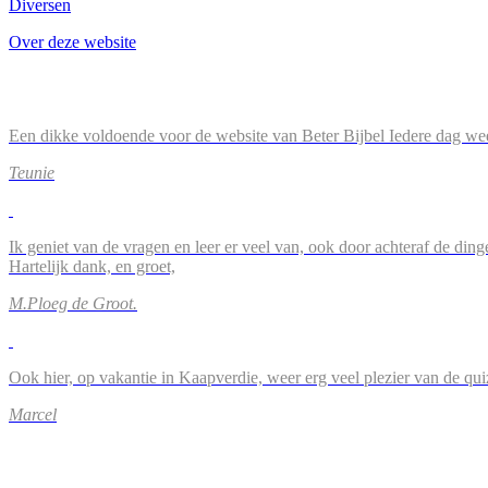
Diversen
Over deze website
Een dikke voldoende voor de website van Beter Bijbel Iedere dag wee
Teunie
Ik geniet van de vragen en leer er veel van, ook door achteraf de ding
Hartelijk dank, en groet,
M.Ploeg de Groot.
Ook hier, op vakantie in Kaapverdie, weer erg veel plezier van de qu
Marcel