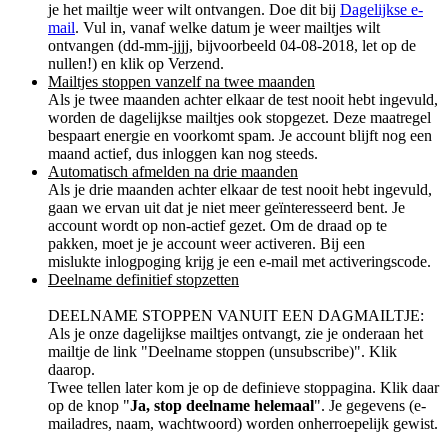
je het mailtje weer wilt ontvangen. Doe dit bij
Dagelijkse e-
mail
. Vul in, vanaf welke datum je weer mailtjes wilt
ontvangen (dd-mm-jjjj, bijvoorbeeld 04-08-2018, let op de
nullen!) en klik op Verzend.
Mailtjes stoppen vanzelf na twee maanden
Als je twee maanden achter elkaar de test nooit hebt ingevuld,
worden de dagelijkse mailtjes ook stopgezet. Deze maatregel
bespaart energie en voorkomt spam. Je account blijft nog een
maand actief, dus inloggen kan nog steeds.
Automatisch afmelden na drie maanden
Als je drie maanden achter elkaar de test nooit hebt ingevuld,
gaan we ervan uit dat je niet meer geïnteresseerd bent. Je
account wordt op non-actief gezet. Om de draad op te
pakken, moet je je account weer activeren. Bij een
mislukte inlogpoging krijg je een e-mail met activeringscode.
Deelname definitief stopzetten
DEELNAME STOPPEN VANUIT EEN DAGMAILTJE:
Als je onze dagelijkse mailtjes ontvangt, zie je onderaan het
mailtje de link "Deelname stoppen (unsubscribe)". Klik
daarop.
Twee tellen later kom je op de definieve stoppagina. Klik daar
op de knop "
Ja, stop deelname helemaal
". Je gegevens (e-
mailadres, naam, wachtwoord) worden onherroepelijk gewist.