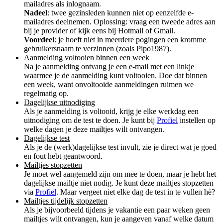
mailadres als inlognaam.
Nadeel
: twee gezinsleden kunnen niet op eenzelfde e-
mailadres deelnemen. Oplossing: vraag een tweede adres aan
bij je provider of kijk eens bij Hotmail of Gmail.
Voordeel
: je hoeft niet in meerdere pogingen een kromme
gebruikersnaam te verzinnen (zoals Pipo1987).
Aanmelding voltooien binnen een week
Na je aanmelding ontvang je een e-mail met een linkje
waarmee je de aanmelding kunt voltooien. Doe dat binnen
een week, want onvoltooide aanmeldingen ruimen we
regelmatig op.
Dagelijkse uitnodiging
Als je aanmelding is voltooid, krijg je elke werkdag een
uitnodiging om de test te doen. Je kunt bij
Profiel
instellen op
welke dagen je deze mailtjes wilt ontvangen.
Dagelijkse test
Als je de (werk)dagelijkse test invult, zie je direct wat je goed
en fout hebt geantwoord.
Mailtjes stopzetten
Je moet wel aangemeld zijn om mee te doen, maar je hebt het
dagelijkse mailtje niet nodig. Je kunt deze mailtjes stopzetten
via
Profiel
. Maar vergeet niet elke dag de test in te vullen hè?
Mailtjes tijdelijk stopzetten
Als je bijvoorbeeld tijdens je vakantie een paar weken geen
mailtjes wilt ontvangen, kun je aangeven vanaf welke datum