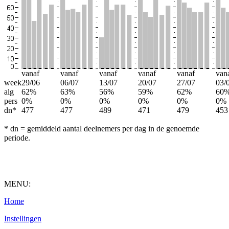
vanaf
vanaf
vanaf
vanaf
vanaf
van
week
29/06
06/07
13/07
20/07
27/07
03/
alg
62%
63%
56%
59%
62%
60
pers
0%
0%
0%
0%
0%
0%
dn*
477
477
489
471
479
453
* dn = gemiddeld aantal deelnemers per dag in de genoemde
periode.
MENU:
Home
Instellingen