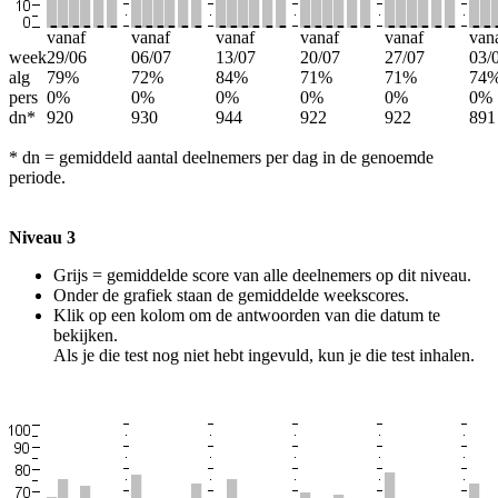
vanaf
vanaf
vanaf
vanaf
vanaf
van
week
29/06
06/07
13/07
20/07
27/07
03/
alg
79%
72%
84%
71%
71%
74
pers
0%
0%
0%
0%
0%
0%
dn*
920
930
944
922
922
891
* dn = gemiddeld aantal deelnemers per dag in de genoemde
periode.
Niveau 3
Grijs = gemiddelde score van alle deelnemers op dit niveau.
Onder de grafiek staan de gemiddelde weekscores.
Klik op een kolom om de antwoorden van die datum te
bekijken.
Als je die test nog niet hebt ingevuld, kun je die test inhalen.