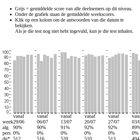
Grijs = gemiddelde score van alle deelnemers op dit niveau.
Onder de grafiek staan de gemiddelde weekscores.
Klik op een kolom om de antwoorden van die datum te
bekijken.
Als je die test nog niet hebt ingevuld, kun je die test inhalen.
vanaf
vanaf
vanaf
vanaf
vanaf
van
week
29/06
06/07
13/07
20/07
27/07
03/
alg
90%
90%
91%
92%
92%
89
pers
0%
0%
0%
0%
0%
0%
dn*
512
516
520
510
513
494