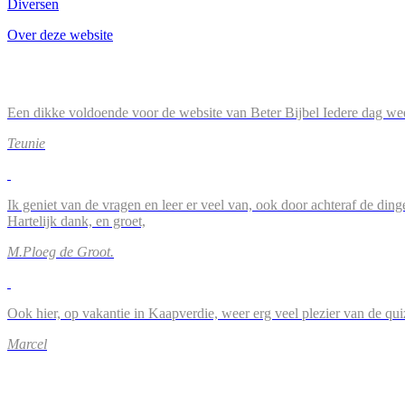
Diversen
Over deze website
Een dikke voldoende voor de website van Beter Bijbel Iedere dag wee
Teunie
Ik geniet van de vragen en leer er veel van, ook door achteraf de ding
Hartelijk dank, en groet,
M.Ploeg de Groot.
Ook hier, op vakantie in Kaapverdie, weer erg veel plezier van de qu
Marcel