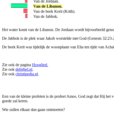
Van de Jordaan.
Van de Libanon.
Van de beek Kerit (Krith).
Van de Jabbok.
Het water komt van de Libanon. De Jordaan wordt bijvoorbeeld genoe
De Jabbok is de plek waar Jakob worstelde met God (Genesis 32:23-
De beek Kerit was tijdelijk de woonplaats van Elia ten tijde van Ach
Zie ook de pagina
Hooglied.
Zie ook
debijbel.nl
.
Zie ook
christipedia.nl
.
Een van de kleine profeten is de profeet Amos. God zegt dat Hij het 
goede zal keren.
Wie zullen elkaar dan gaan ontmoeten?