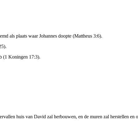
md als plaats waar Johannes doopte (Mattheus 3:6).
25).
ab (1 Koningen 17:3).
vervallen huis van David zal herbouwen, en de muren zal herstellen en