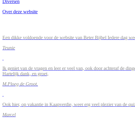
Diversen
Over deze website
Een dikke voldoende voor de website van Beter Bijbel Iedere dag wee
Teunie
Ik geniet van de vragen en leer er veel van, ook door achteraf de ding
Hartelijk dank, en groet,
M.Ploeg de Groot.
Ook hier, op vakantie in Kaapverdie, weer erg veel plezier van de qu
Marcel