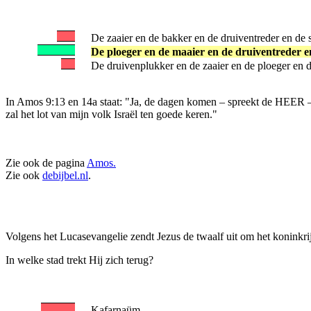
De zaaier en de bakker en de druiventreder en de 
De ploeger en de maaier en de druiventreder en
De druivenplukker en de zaaier en de ploeger en d
In Amos 9:13 en 14a staat: "Ja, de dagen komen – spreekt de HEER – d
zal het lot van mijn volk Israël ten goede keren."
Zie ook de pagina
Amos.
Zie ook
debijbel.nl
.
Volgens het Lucasevangelie zendt Jezus de twaalf uit om het koninkri
In welke stad trekt Hij zich terug?
Kafarnaüm