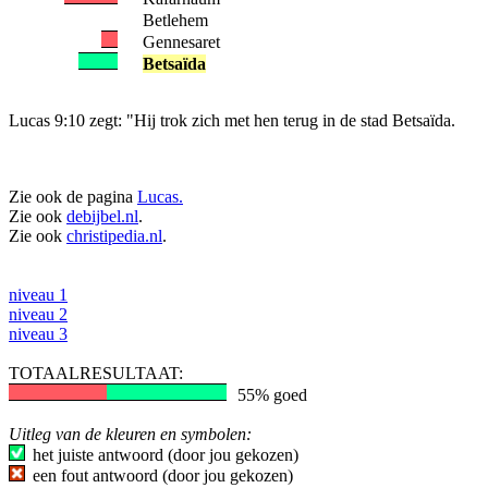
Betlehem
Gennesaret
Betsaïda
Lucas 9:10 zegt: "Hij trok zich met hen terug in de stad Betsaïda.
Zie ook de pagina
Lucas.
Zie ook
debijbel.nl
.
Zie ook
christipedia.nl
.
niveau 1
niveau 2
niveau 3
TOTAALRESULTAAT:
55% goed
Uitleg van de kleuren en symbolen:
het juiste antwoord (door jou gekozen)
een fout antwoord (door jou gekozen)