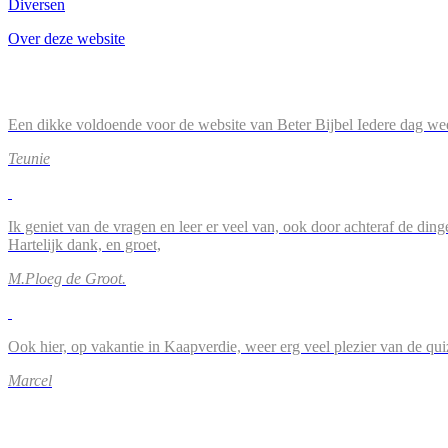
Diversen
Over deze website
Een dikke voldoende voor de website van Beter Bijbel Iedere dag wee
Teunie
Ik geniet van de vragen en leer er veel van, ook door achteraf de ding
Hartelijk dank, en groet,
M.Ploeg de Groot.
Ook hier, op vakantie in Kaapverdie, weer erg veel plezier van de qu
Marcel