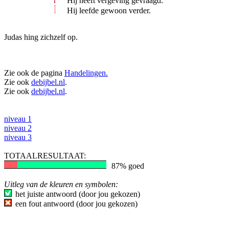
Hij heeft vergeving gevraagd.
Hij leefde gewoon verder.
Judas hing zichzelf op.
Zie ook de pagina
Handelingen.
Zie ook
debijbel.nl
.
Zie ook
debijbel.nl
.
niveau 1
niveau 2
niveau 3
TOTAALRESULTAAT:
87% goed
Uitleg van de kleuren en symbolen:
het juiste antwoord (door jou gekozen)
een fout antwoord (door jou gekozen)