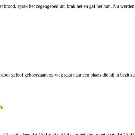
 het brood, sprak het zegengebed uit, brak het en gaf het hun. Nu wer
 door geloof gehoorzaam op weg gaat naar een plaats die hij in bezit zal
n.
12 staat alleen dat God zegt dat hij naar het land moet gaan dat God 