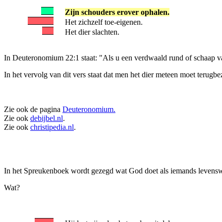
Zijn schouders erover ophalen.
Het zichzelf toe-eigenen.
Het dier slachten.
In Deuteronomium 22:1 staat: "Als u een verdwaald rund of schaap va
In het vervolg van dit vers staat dat men het dier meteen moet terugbezo
Zie ook de pagina
Deuteronomium.
Zie ook
debijbel.nl
.
Zie ook
christipedia.nl
.
In het Spreukenboek wordt gezegd wat God doet als iemands levensw
Wat?