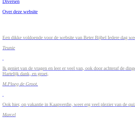
Diversen
Over deze website
Een dikke voldoende voor de website van Beter Bijbel Iedere dag wee
Teunie
Ik geniet van de vragen en leer er veel van, ook door achteraf de ding
Hartelijk dank, en groet,
M.Ploeg de Groot.
Ook hier, op vakantie in Kaapverdie, weer erg veel plezier van de qu
Marcel