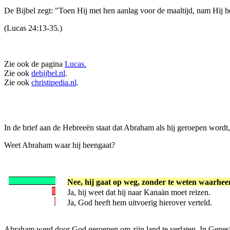
De Bijbel zegt: "Toen Hij met hen aanlag voor de maaltijd, nam Hij
(Lucas 24:13-35.)
Zie ook de pagina
Lucas.
Zie ook
debijbel.nl
.
Zie ook
christipedia.nl
.
In de brief aan de Hebreeën staat dat Abraham als hij geroepen wordt,
Weet Abraham waar hij heengaat?
Nee, hij gaat op weg, zonder te weten waarhee
Ja, hij weet dat hij naar Kanaän moet reizen.
Ja, God heeft hem uitvoerig hierover verteld.
Abraham werd door God geroepen om zijn land te verlaten. In Genesis 