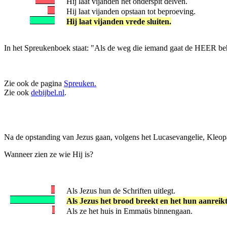
Hij laat vijanden het onderspit delven.
Hij laat vijanden opstaan tot beproeving.
Hij laat vijanden vrede sluiten.
In het Spreukenboek staat: "Als de weg die iemand gaat de HEER behaa
Zie ook de pagina
Spreuken.
Zie ook
debijbel.nl
.
Na de opstanding van Jezus gaan, volgens het Lucasevangelie, Kleopa
Wanneer zien ze wie Hij is?
Als Jezus hun de Schriften uitlegt.
Als Jezus het brood breekt en het hun aanreikt
Als ze het huis in Emmaüs binnengaan.