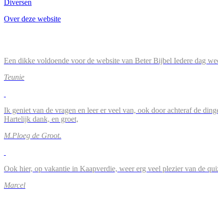
Diversen
Over deze website
Een dikke voldoende voor de website van Beter Bijbel Iedere dag wee
Teunie
Ik geniet van de vragen en leer er veel van, ook door achteraf de ding
Hartelijk dank, en groet,
M.Ploeg de Groot.
Ook hier, op vakantie in Kaapverdie, weer erg veel plezier van de qu
Marcel