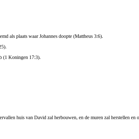
md als plaats waar Johannes doopte (Mattheus 3:6).
25).
ab (1 Koningen 17:3).
vervallen huis van David zal herbouwen, en de muren zal herstellen en