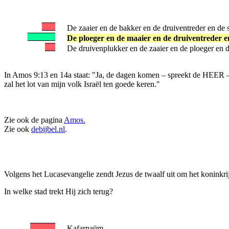
De zaaier en de bakker en de druiventreder en de 
De ploeger en de maaier en de druiventreder en
De druivenplukker en de zaaier en de ploeger en d
In Amos 9:13 en 14a staat: "Ja, de dagen komen – spreekt de HEER – d
zal het lot van mijn volk Israël ten goede keren."
Zie ook de pagina
Amos.
Zie ook
debijbel.nl
.
Volgens het Lucasevangelie zendt Jezus de twaalf uit om het koninkri
In welke stad trekt Hij zich terug?
Kafarnaüm