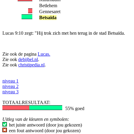
Betlehem
Gennesaret
Betsaïda
Lucas 9:10 zegt: "Hij trok zich met hen terug in de stad Betsaïda.
Zie ook de pagina
Lucas.
Zie ook
debijbel.nl
.
Zie ook
christipedia.nl
.
niveau 1
niveau 2
niveau 3
TOTAALRESULTAAT:
55% goed
Uitleg van de kleuren en symbolen:
het juiste antwoord (door jou gekozen)
een fout antwoord (door jou gekozen)