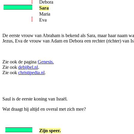
Debora
Sara
Maria
Eva
De eerste vrouw van Abraham is bekend als Sara, maar haar naam was 
Jezus, Eva de vrouw van Adam en Debora een rechter (richter) van Is
Zie ook de pagina
Genesis.
Zie ook
debijbel.nl
.
Zie ook
christipedia.nl
.
Saul is de eerste koning van Israël.
Wat draagt hij altijd en overal met zich mee?
Zijn speer.