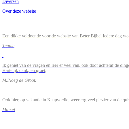
Diversen
Over deze website
Een dikke voldoende voor de website van Beter Bijbel Iedere dag wee
Teunie
Ik geniet van de vragen en leer er veel van, ook door achteraf de ding
Hartelijk dank, en groet,
M.Ploeg de Groot.
Ook hier, op vakantie in Kaapverdie, weer erg veel plezier van de qu
Marcel