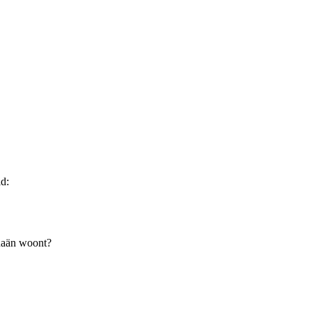
d:
Kanaän woont?