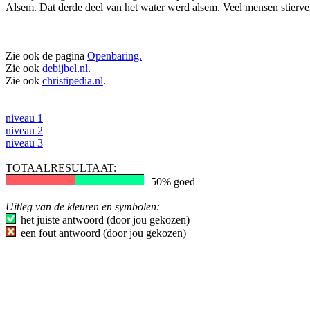
Alsem. Dat derde deel van het water werd alsem. Veel mensen stierven
Zie ook de pagina
Openbaring.
Zie ook
debijbel.nl
.
Zie ook
christipedia.nl
.
niveau 1
niveau 2
niveau 3
TOTAALRESULTAAT:
50% goed
Uitleg van de kleuren en symbolen:
het juiste antwoord (door jou gekozen)
een fout antwoord (door jou gekozen)