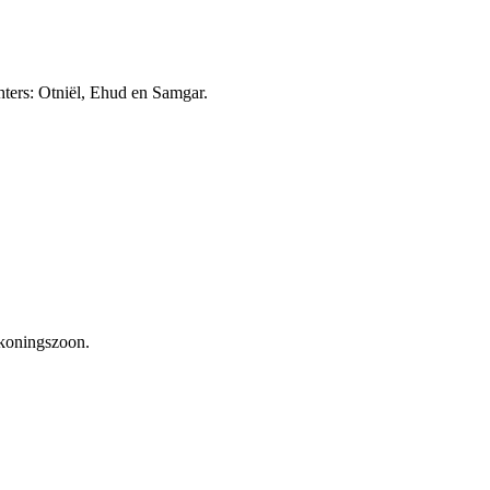
chters: Otniël, Ehud en Samgar.
de koningszoon.