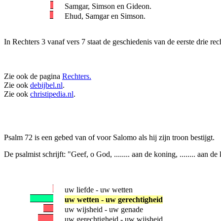
Samgar, Simson en Gideon.
Ehud, Samgar en Simson.
In Rechters 3 vanaf vers 7 staat de geschiedenis van de eerste drie re
Zie ook de pagina
Rechters.
Zie ook
debijbel.nl
.
Zie ook
christipedia.nl
.
Psalm 72 is een gebed van of voor Salomo als hij zijn troon bestijgt.
De psalmist schrijft: "Geef, o God, ........ aan de koning, ........ aan 
uw liefde - uw wetten
uw wetten - uw gerechtigheid
uw wijsheid - uw genade
uw gerechtigheid - uw wijsheid