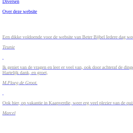
Diversen
Over deze website
Een dikke voldoende voor de website van Beter Bijbel Iedere dag wee
Teunie
Ik geniet van de vragen en leer er veel van, ook door achteraf de ding
Hartelijk dank, en groet,
M.Ploeg de Groot.
Ook hier, op vakantie in Kaapverdie, weer erg veel plezier van de qu
Marcel