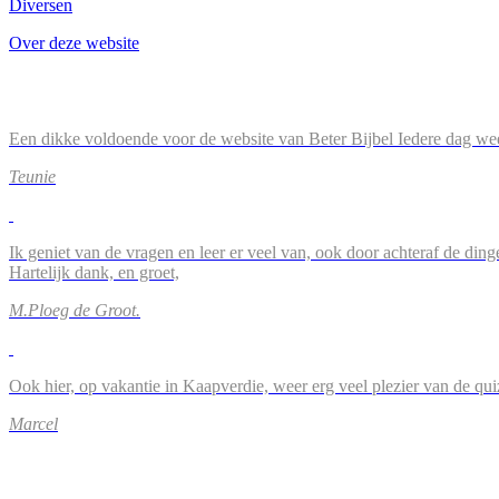
Diversen
Over deze website
Een dikke voldoende voor de website van Beter Bijbel Iedere dag wee
Teunie
Ik geniet van de vragen en leer er veel van, ook door achteraf de ding
Hartelijk dank, en groet,
M.Ploeg de Groot.
Ook hier, op vakantie in Kaapverdie, weer erg veel plezier van de qu
Marcel