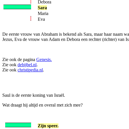
Debora
Sara
Maria
Eva
De eerste vrouw van Abraham is bekend als Sara, maar haar naam was 
Jezus, Eva de vrouw van Adam en Debora een rechter (richter) van Is
Zie ook de pagina
Genesis.
Zie ook
debijbel.nl
.
Zie ook
christipedia.nl
.
Saul is de eerste koning van Israël.
Wat draagt hij altijd en overal met zich mee?
Zijn speer.