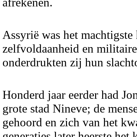
afrekenen.
Assyrië was het machtigste 
zelfvoldaanheid en militair
onderdrukten zij hun slachto
Honderd jaar eerder had Jon
grote stad Nineve; de men
gehoord en zich van het kw
generaties later heerste he